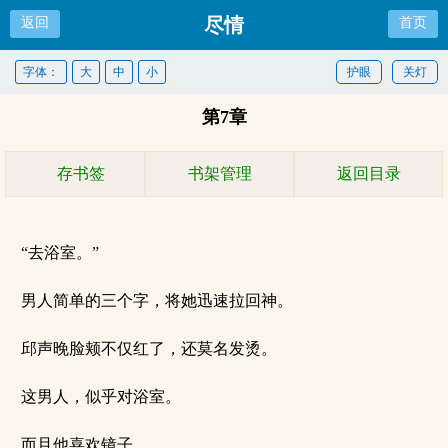
尽情
返回
首页
字体：
大
中
小
护眼
关灯
第7章
存书签
书架管理
返回目录
“去浴室。”
男人简单的三个字，将她迅速拉回神。
邱声晚脸颊不仅红了，还莫名发烫。
这男人，似乎对浴室。
而且他喜欢镜子。