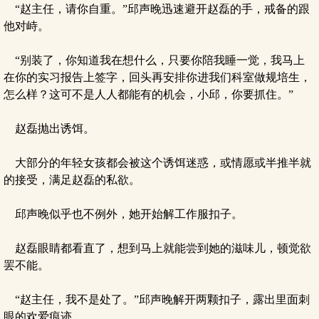
“赵主任，请你自重。”邱声晚迅速避开赵磊的手，戒备的跟
他对峙。
“别装了，你知道我在想什么，只要你陪我睡一觉，我马上
在你的实习报告上签字，回头再安排你进我们科室做规培生，
怎么样？这可不是人人都能有的机会，小邱，你要抓住。”
赵磊抛出诱饵。
大部分的年轻女孩都会被这个诱饵迷惑，或情愿或半推半就
的接受，满足赵磊的私欲。
邱声晚似乎也不例外，她开始解工作服扣子。
赵磊眼睛都看直了，想到马上就能尝到她的滋味儿，顿觉欲
罢不能。
“赵主任，我不是处了。”邱声晚解开两颗扣子，露出里面刺
眼的欢爱痕迹。