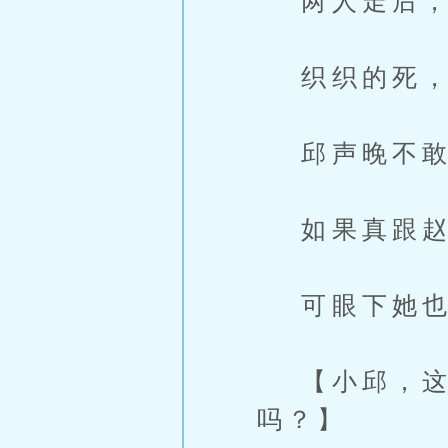
两人走后，
织织的死，
邱声晚不敢
如果真跟赵
可眼下她也
【小邱，这
吗？】