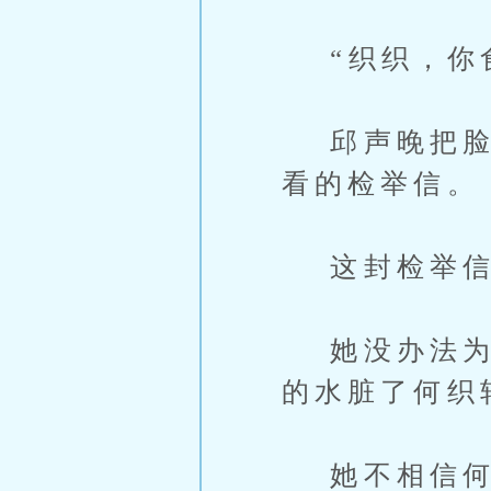
“织织，你食
邱声晚把脸埋
看的检举信。
这封检举信
她没办法为何
的水脏了何织
她不相信何