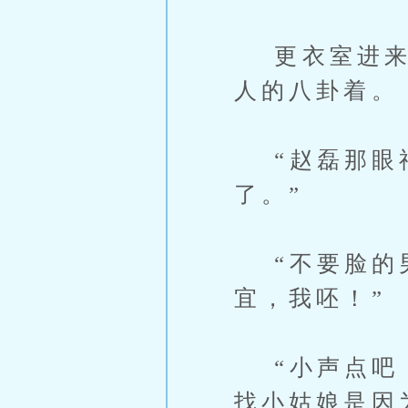
更衣室进来了
人的八卦着。
“赵磊那眼神
了。”
“不要脸的男
宜，我呸！”
“小声点吧，
找小姑娘是因