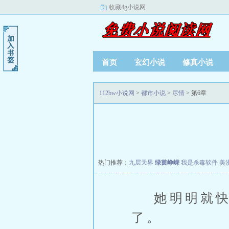
收藏4g小说网
首页
玄幻小说
修真小说
112bw小说网
>
都市小说
>
尽情
> 第6章
热门推荐：
九层天界
绿茵峥嵘
我是杀毒软件
美
她明明就快
了。