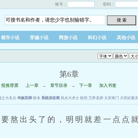
账号：
密码：
搜 索
都市小说
穿越小说
网游小说
科幻小说
其他小说
第6章
投推荐票
上一章
章节目录
下一章
加入书签
←
→
漫之大冬兵
华娱宗师
斩杀
系统供应商
风水大术士
斩邪
万界圣师
大宋将门
大宋好屠
要熬出头了的，明明就差一点点就