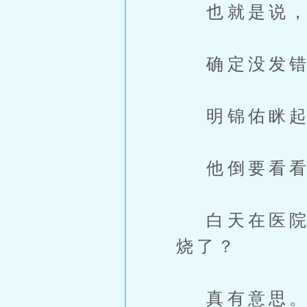
也就是说，
确定没发错
明锦佑眯起
他倒要看看
白天在医院里
烧了？
真有意思