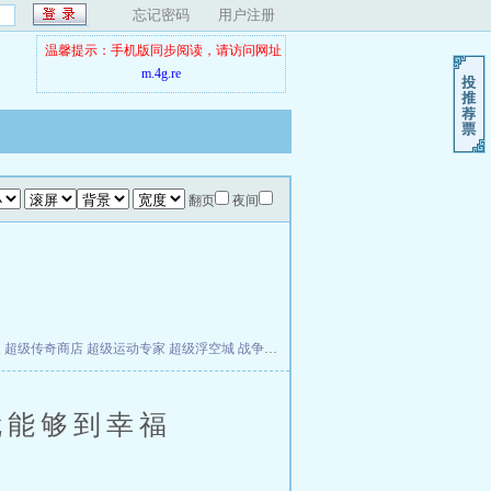
忘记密码
用户注册
温馨提示：手机版同步阅读，请访问网址
m.4g.re
翻页
夜间
夫
超级传奇商店
超级运动专家
超级浮空城
战争天堂
混元道纪
教练万岁
都市全能巨星
能够到幸福