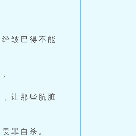
经皱巴得不能
了。
，让那些肮脏
畏罪自杀。