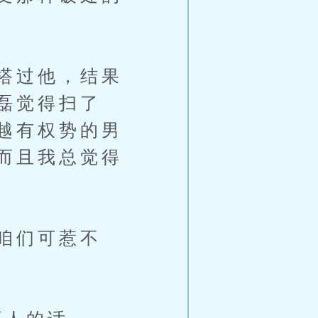
搭过他，结果
磊觉得扫了
越有权势的男
而且我总觉得
咱们可惹不