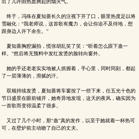
出了几许由热血腾起的烟火气。
终于，冯殊在夏知蔷长久的注视下开了口，眼里热度足以将
雪融化：“我老师说，这首歌有魔力，会让你迫不及待地，想
跟身边人许下余生。”
夏知蔷胸腔漏拍，慌张胡乱笑了笑：“听着怎么跟下蛊一
样。”然后将无预料中发红发烫的脸转向窗外。
她的手还老老实实地被人抓握着，手心里，同时同刻，都起
了一层薄薄的，滑腻的汗。
双颊持续发烫，夏知蔷将车窗按了一些下来，任五光十色的
节日盛景在眼前铺开，她奇异地发现，这天的夜风，确实因为
一首歌而变得温柔了很多。
又过了几个小时，那“蛊”真的发作，以至于她就着一杯热可
可，在壁炉前主动吻了自己的丈夫。