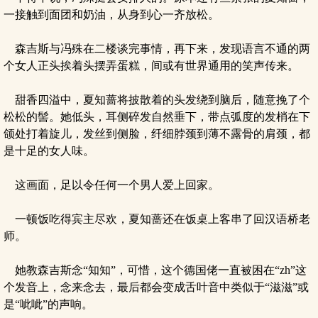
一接触到面团和奶油，从身到心一齐放松。
森吉斯与冯殊在二楼谈完事情，再下来，发现语言不通的两
个女人正头挨着头摆弄蛋糕，间或有世界通用的笑声传来。
甜香四溢中，夏知蔷将披散着的头发绕到脑后，随意挽了个
松松的髻。她低头，耳侧碎发自然垂下，带点弧度的发梢在下
颌处打着旋儿，发丝到侧脸，纤细脖颈到薄不露骨的肩颈，都
是十足的女人味。
这画面，足以令任何一个男人爱上回家。
一顿饭吃得宾主尽欢，夏知蔷还在饭桌上客串了回汉语桥老
师。
她教森吉斯念“知知”，可惜，这个德国佬一直被困在“zh”这
个发音上，念来念去，最后都会变成舌叶音中类似于“滋滋”或
是“呲呲”的声响。