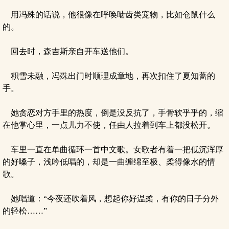
用冯殊的话说，他很像在呼唤啮齿类宠物，比如仓鼠什么
的。
回去时，森吉斯亲自开车送他们。
积雪未融，冯殊出门时顺理成章地，再次扣住了夏知蔷的
手。
她贪恋对方手里的热度，倒是没反抗了，手骨软乎乎的，缩
在他掌心里，一点儿力不使，任由人拉着到车上都没松开。
车里一直在单曲循环一首中文歌。女歌者有着一把低沉浑厚
的好嗓子，浅吟低唱的，却是一曲缠绵至极、柔得像水的情
歌。
她唱道：“今夜还吹着风，想起你好温柔，有你的日子分外
的轻松……”