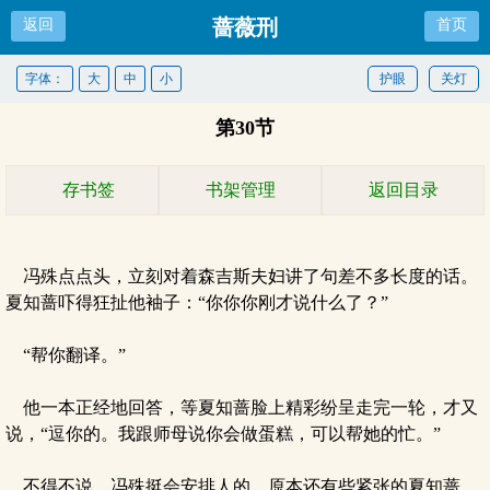
蔷薇刑
返回
首页
字体：
大
中
小
护眼
关灯
第30节
存书签
书架管理
返回目录
冯殊点点头，立刻对着森吉斯夫妇讲了句差不多长度的话。
夏知蔷吓得狂扯他袖子：“你你你刚才说什么了？”
“帮你翻译。”
他一本正经地回答，等夏知蔷脸上精彩纷呈走完一轮，才又
说，“逗你的。我跟师母说你会做蛋糕，可以帮她的忙。”
不得不说，冯殊挺会安排人的。原本还有些紧张的夏知蔷，