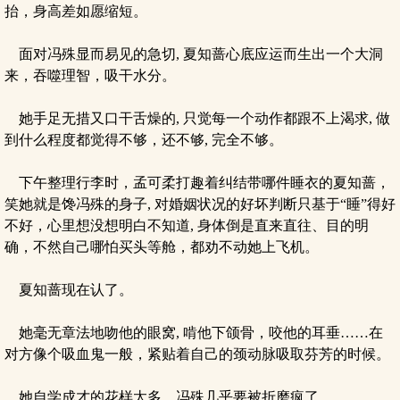
抬，身高差如愿缩短。
面对冯殊显而易见的急切, 夏知蔷心底应运而生出一个大洞
来，吞噬理智，吸干水分。
她手足无措又口干舌燥的, 只觉每一个动作都跟不上渴求, 做
到什么程度都觉得不够，还不够, 完全不够。
下午整理行李时，孟可柔打趣着纠结带哪件睡衣的夏知蔷，
笑她就是馋冯殊的身子, 对婚姻状况的好坏判断只基于“睡”得好
不好，心里想没想明白不知道, 身体倒是直来直往、目的明
确，不然自己哪怕买头等舱，都劝不动她上飞机。
夏知蔷现在认了。
她毫无章法地吻他的眼窝, 啃他下颌骨，咬他的耳垂……在
对方像个吸血鬼一般，紧贴着自己的颈动脉吸取芬芳的时候。
她自学成才的花样太多，冯殊几乎要被折磨疯了。