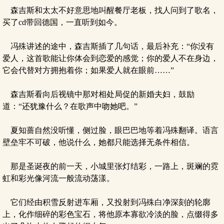
森吉斯和太太不好意思地叫醒餐厅老板，找人问到了歌名，
买了cd带回德国，一直听到如今。
冯殊讲述的途中，森吉斯插了几句话，最后补充：“你没有
爱人，这首歌能让你体会到恋爱的感觉；你的爱人不在身边，
它会代替对方拥抱着你；如果爱人就在眼前……”
森吉斯看向后视镜中那对相处局促的新婚夫妇，鼓励
道：“还犹豫什么？在歌声中吻她吧。”
夏知蔷自然没听懂，侧过脸，眼巴巴地等着冯殊翻译。语言
壁垒牢不可破，他说什么，她都只能选择无条件相信。
那是圣诞夜的前一天，小城里张灯结彩，一路上，斑斓的霓
虹和彩光像河流一般流动荡漾。
它们经由积雪反射进车厢，又投射到冯殊白净深刻的轮廓
上，化作细碎的彩色宝石，将他原本寡欲冷淡的脸，点缀得多