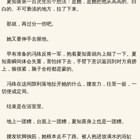
夏知蔷第一百次生出个想法：是她，是她把他从高高的、白
白的、不可亵渎的地方，拉了下来。
那就，再过分一些吧。
她又要伸手去握他。
早有准备的冯殊反将一军，抱着夏知蔷就向上颠了一下。夏
知蔷瞬间体会失重，害怕掉下去，手臂下意识返回到对方肩膀
上，箍很紧，脑子全程都是蒙的。
冯殊在这间隙利落地扯开她的什么，腰发力，往里一嵌，一
切便成定局。
结束是在浴室里。
地上一团糟，台面上一团糟，夏知蔷身上也是一团糟。
腰发软脚抽筋，她根本走不了路。被人抱进放满水的浴缸