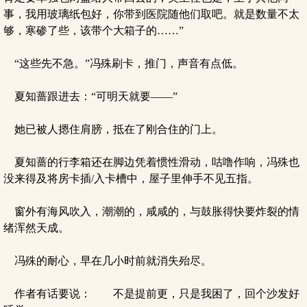
事，我用玻璃纸包好，你带到医院随他们取吧。就是数量不太
够，寒碜了些，该带个大箱子的……”
“这些先不急。”冯殊刷卡，推门，声音有点低。
夏知蔷跟进去：“可明天就要——”
她已被人摁住肩膀，抵在了刚合住的门上。
夏知蔷的行李箱还在脚边凭着惯性滑动，咕噜作响，冯殊也
没来得及将房卡插/入卡槽中，屋子里伸手不见五指。
窗外有海风吹入，潮潮的，咸咸的，与鼓胀得快要炸裂的情
绪浑然天成。
冯殊的耐心，早在几小时前就消失殆尽。
作者有话要说： 不是提前更，只是我困了，回个沙发好