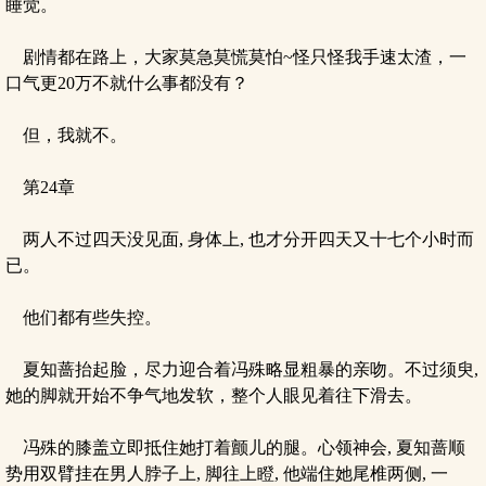
睡觉。
剧情都在路上，大家莫急莫慌莫怕~怪只怪我手速太渣，一
口气更20万不就什么事都没有？
但，我就不。
第24章
两人不过四天没见面, 身体上, 也才分开四天又十七个小时而
已。
他们都有些失控。
夏知蔷抬起脸，尽力迎合着冯殊略显粗暴的亲吻。不过须臾,
她的脚就开始不争气地发软，整个人眼见着往下滑去。
冯殊的膝盖立即抵住她打着颤儿的腿。心领神会, 夏知蔷顺
势用双臂挂在男人脖子上, 脚往上瞪, 他端住她尾椎两侧, 一