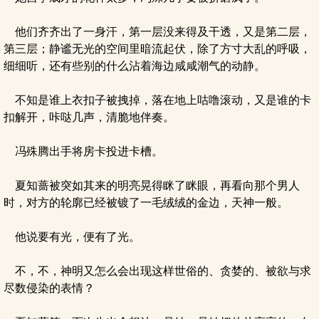
他们齐齐出了一身汗，第一层没来得及干透，又是第二层，
第三层；静谧无光的空间里暗流起伏，除了方寸大乱的呼吸，
细细听，还有些别的什么沾着海边咸咸潮气的动静。
不知是谁上衣扣子被拽掉，落在地上咕噜滚动，又是谁的卡
扣解开，咔哒几声，清脆地伴奏。
冯殊腾出手将房卡投进卡槽。
夏知蔷被突如其来的明亮晃得眯了眯眼，再看向那个男人
时，对方的轮廓已经被镀了一毛绒绒的金边，天神一般。
他说要有光，便有了光。
不，不，神明又怎么会出现这样世俗的、贪婪的、被欲与求
尽数侵染的表情？