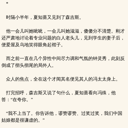
*
时隔小半年，夏知蔷又见到了森吉斯。
他一会儿叫她呲呲，一会儿叫她滋滋，傻傻分不清楚。刚才
还严肃地讨论着专业问题的白人老头儿，见到学生的妻子后，
便爱屋及乌地笑得眼角起褶子。
而之前一直在几个异性中间尽力调和气氛的钟灵秀，此刻反
倒成了彻头彻尾的局外人。
众人的焦点，全在这个才闻其名便见其人的冯太太身上。
打完招呼，森吉斯又说了句什么，夏知蔷看向冯殊，他
答：“在夸你。”
“我不上当了。你告诉他，谬赞谬赞、过奖过奖，我们中国
姑娘都是很谦虚的。”