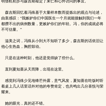
明借机初步与森吉斯敲定了来仁和心外访问的事宜。
森吉斯回忆着冯殊基于大量样本数而提炼出的观点与论述，
由衷感叹：“我嫉妒你们中国医生一个月就能接触到我们一年
都攒不出的病例数量，更嫉妒你们的年轻。冯，你的成就必将
不可估量。”
溢美之词，冯殊从小到大不知听了多少，森吉斯的话依旧让
他心生热血，胸腔鼓动。
只是在这种时刻，他还是觉得缺了些什么。
直到夏知蔷从天而降，出现在这里。
感觉到冯殊少见地锋芒外露，意气风发，夏知蔷在吃饭时听
着桌上几人话里话外对他的夸赞肯定，也共鸣出几分喜悦与荣
耀来。
她的眼光，真的还不错。