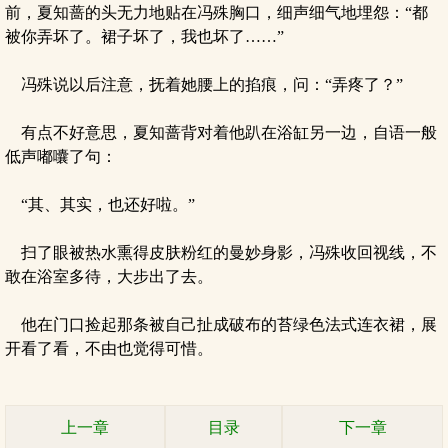
前，夏知蔷的头无力地贴在冯殊胸口，细声细气地埋怨：“都
被你弄坏了。裙子坏了，我也坏了……”
冯殊说以后注意，抚着她腰上的掐痕，问：“弄疼了？”
有点不好意思，夏知蔷背对着他趴在浴缸另一边，自语一般
低声嘟囔了句：
“其、其实，也还好啦。”
扫了眼被热水熏得皮肤粉红的曼妙身影，冯殊收回视线，不
敢在浴室多待，大步出了去。
他在门口捡起那条被自己扯成破布的苔绿色法式连衣裙，展
开看了看，不由也觉得可惜。
上一章
目录
下一章