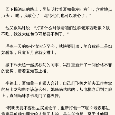
回下榻酒店的路上，吴新明拉着夏知蔷左问右问，含蓄地点
点头：“嗯，我放心了，老徐他们也可以放心了。”
他又跟冯殊说：“打算什么时候请咱们这群老东西吃饭？饭
不吃，我这大红包你可是要不到了。”
冯殊一天的好心情沉淀至今，就快要到顶，笑容称得上是灿
如骄阳，只道五月底就安排上。
撇下昨天还一起挤标间的同事，冯殊重新开了一间价格不菲
的套房，带着夏知蔷上楼。
半路上，夏知蔷一直跟人合计，自己赶飞机之前去工作室拿
的马卡龙和曲奇该怎么分。她嘀嘀咕咕的，从电梯念叨到走廊
上，直到冯殊拿卡刷门了都没停。
“我明天要不要出去买点盒子，重新打包一下呢？老森那边
肯定要单独包两盒给人带回去的，吴主任也是，至于其他同