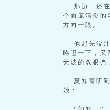
那边，还在聊
个面庞清俊的
方向一眼。
他起先没注意
咯噔一下，又
无波的双眼亮
夏知蔷听到
她：
“知知。”