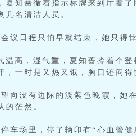
，夏知蔷循着指示标牌来到厅看了
剩几名清洁人员。
议日程只怕早就结束，她只得悻
温高，湿气重，夏知蔷拎着个登
汗，一时是又热又饿，胸口还闷得
向没有边际的淡紫色晚霞，她在
从的茫然。
车场里，停了辆印有“心血管健