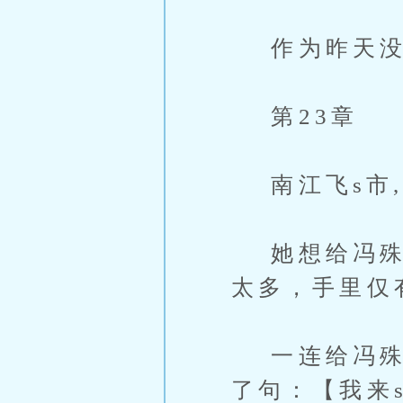
作为昨天没更
第23章
南江飞s市,
她想给冯殊留
太多，手里仅
一连给冯殊打
了句：【我来