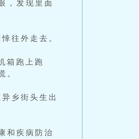
眼，发现里面
悻往外走去。
机箱跑上跑
慌。
异乡街头生出
康和疾病防治