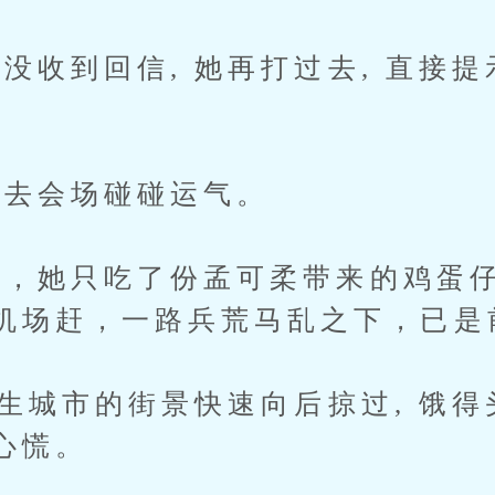
收到回信, 她再打过去, 直接提
去会场碰碰运气。
她只吃了份孟可柔带来的鸡蛋仔,
机场赶，一路兵荒马乱之下，已是
生城市的街景快速向后掠过, 饿得
心慌。