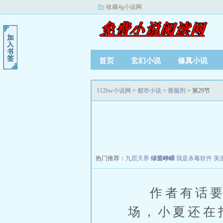
收藏4g小说网
首页
玄幻小说
修真小说
112bw小说网
>
都市小说
>
蔷薇刑
> 第29节
热门推荐：
九层天界
绿茵峥嵘
我是杀毒软件
美
作者有话要
场，小夏还在