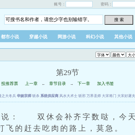
账号：
密码：
搜 索
都市小说
穿越小说
网游小说
科幻小说
其他小说
第29节
投推荐票
上一章
章节目录
下一章
加入书签
←
→
漫之大冬兵
华娱宗师
斩杀
系统供应商
风水大术士
斩邪
万界圣师
大宋将门
大宋好屠
说： 双休会补齐字数哒，今天
打飞的赶去吃肉的路上，莫急。