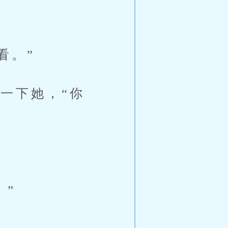
看。”
一下她，“你
。”