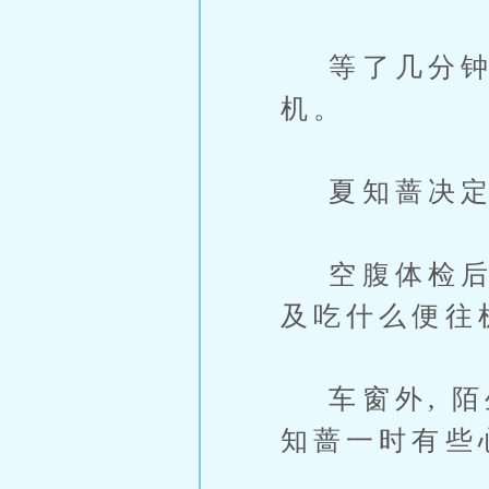
等了几分钟没
机。
夏知蔷决定
空腹体检后，
及吃什么便往
车窗外, 陌
知蔷一时有些