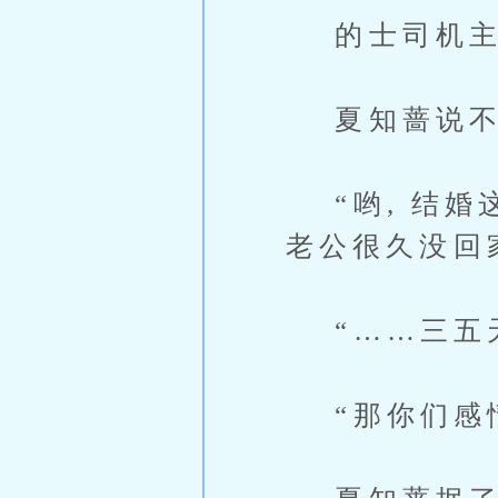
的士司机主动
夏知蔷说不是
“哟, 结婚
老公很久没回
“……三五天
“那你们感情