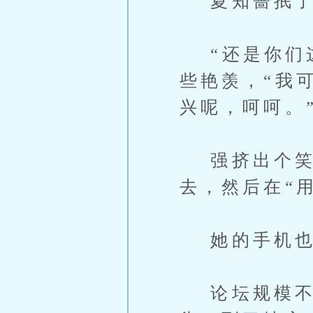
夏知蔷抿了
“还是你们这
些艳羡，“我
兴呢，呵呵。
强挤出个笑
去，然后在“
她的手机也
论坛规模不小