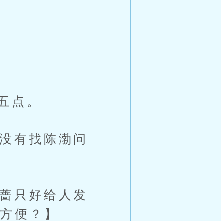
！
过五点。
没有找陈渤问
蔷只好给人发
较方便？】