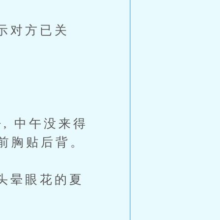
示对方已关
 中午没来得
前胸贴后背。
头晕眼花的夏