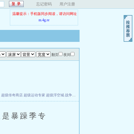
忘记密码
用户注册
温馨提示：手机版同步阅读，请访问网址
m.4g.re
翻页
夜间
夫
超级传奇商店
超级运动专家
超级浮空城
战争天堂
混元道纪
教练万岁
都市全能巨星
是暴躁季专