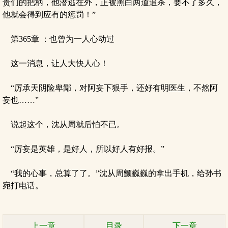
贵们的把柄，他潜逃在外，正被黑白两道追杀，要不了多久，
他就会得到应有的惩罚！”
第365章 ：也曾为一人心动过
这一消息，让人大快人心！
“厉承天阴险卑鄙，对阿妄下狠手，还好有明医生，不然阿
妄也……”
说起这个，沈从周就后怕不已。
“厉妄是英雄，是好人，所以好人有好报。”
“我的心事，总算了了。”沈从周颤巍巍的拿出手机，给孙书
宛打电话。
上一章
目录
下一章