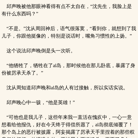
邱声晚被他那眼神看得有点不太自在，“沈先生，我脸上是
有什么东西吗？”
“不是。”沈从周回神后，语气很落寞，“看到你，就想到了我
儿子，你跟他挺像的，特别是说话时，嘴角习惯性的上扬。”
这个说法邱声晚倒是头一次听。
“他牺牲了，牺牲在了al岛，那时候他在那儿卧底，暴露了身
份被厉承天杀了。”
沈从周知道邱声晚和al岛的人有过接触，所以实话实说。
邱声晚心中一骇，“他是英雄！”
“可他也是我儿子，这些年来我一直活在愧疚中，一心一意
想着给他报仇，好在今天终于得偿所愿了，al岛彻底倾覆了！
那个岛上的恶行被披露，阿妄揭露了厉承天手里捏着的那些权