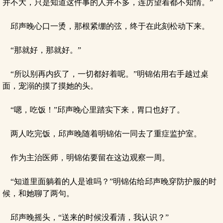
并不大，只是知道这件事的人并不多，连厉望着都不知情。”
邱声晚心口一烫，那根紧绷的弦，终于在此刻松动下来。
“那就好，那就好。”
“所以别再内疚了，一切都好着呢。”明锦佑用右手越过桌
面，宠溺的摸了摸她的头。
“嗯，吃饭！”邱声晚心里踏实下来，胃口也好了。
两人吃完饭，邱声晚随着明锦佑一同去了重症监护室。
作为主治医师，明锦佑要留在这边观察一周。
“知道里面躺着的人是谁吗？”明锦佑给邱声晚穿防护服的时
候，和她聊了两句。
邱声晚摇头，“送来的时候没看清，我认识？”