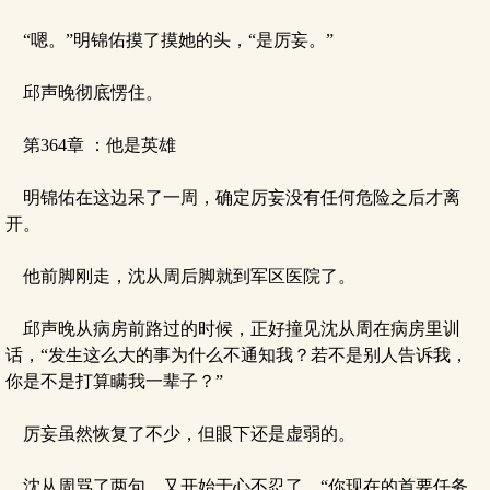
“嗯。”明锦佑摸了摸她的头，“是厉妄。”
邱声晚彻底愣住。
第364章 ：他是英雄
明锦佑在这边呆了一周，确定厉妄没有任何危险之后才离
开。
他前脚刚走，沈从周后脚就到军区医院了。
邱声晚从病房前路过的时候，正好撞见沈从周在病房里训
话，“发生这么大的事为什么不通知我？若不是别人告诉我，
你是不是打算瞒我一辈子？”
厉妄虽然恢复了不少，但眼下还是虚弱的。
沈从周骂了两句，又开始于心不忍了，“你现在的首要任务