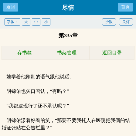
尽情
返回
首页
字体：
大
中
小
护眼
关灯
第335章
存书签
书架管理
返回目录
她学着他刚刚的语气跟他说话。
明锦佑也矢口否认，“有吗？”
“我都逮现行了还不承认呢？”
明锦佑漾着好看的笑，“那要不要我托人在医院把我俩的结
婚证张贴在公告栏里？”