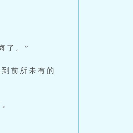
悔了。”
到前所未有的
有。