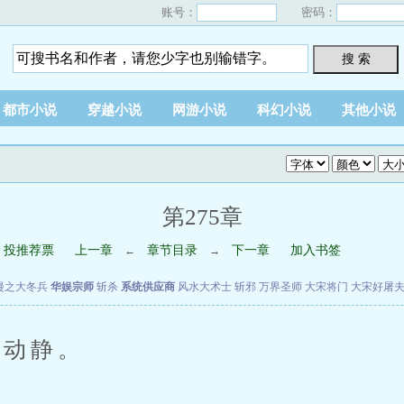
账号：
密码：
搜 索
都市小说
穿越小说
网游小说
科幻小说
其他小说
第275章
投推荐票
上一章
章节目录
下一章
加入书签
←
→
漫之大冬兵
华娱宗师
斩杀
系统供应商
风水大术士
斩邪
万界圣师
大宋将门
大宋好屠
动静。