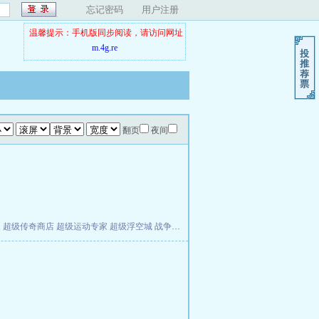
忘记密码
用户注册
温馨提示：手机版同步阅读，请访问网址
m.4g.re
翻页
夜间
夫
超级传奇商店
超级运动专家
超级浮空城
战争天堂
混元道纪
教练万岁
都市全能巨星