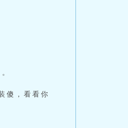
？
己。
装傻，看看你