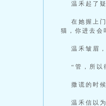
温禾起了疑
在她握上门把
猫，你进去会
温禾皱眉，“
“管，所以得
撒谎的时候
温禾信以为真