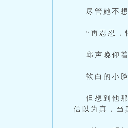
尽管她不想
“再忍忍，快
邱声晚仰着
软白的小脸
但想到他那拙
信以为真，当