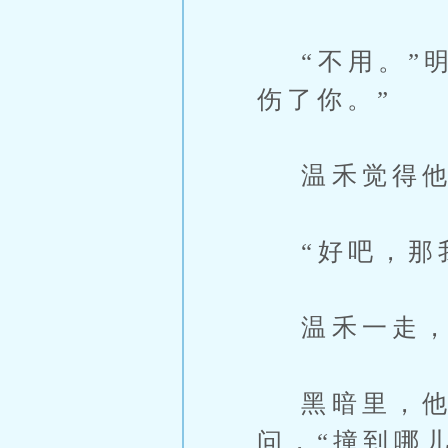
“不用。”明
伤了你。”
温禾觉得他
“好吧，那我
温禾一走，
黑暗里，他
问，“撞到哪