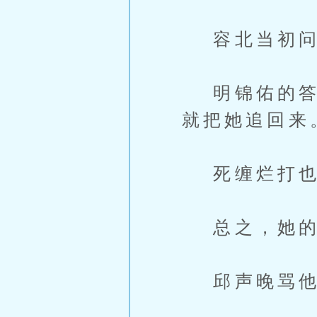
容北当初问
明锦佑的答案
就把她追回来
死缠烂打也
总之，她的
邱声晚骂他