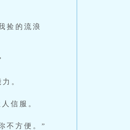
我捡的流浪
”
能力。
人信服。
你不方便。”