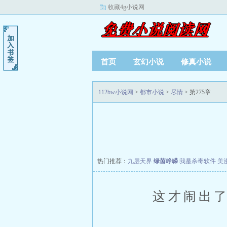
收藏4g小说网
首页
玄幻小说
修真小说
112bw小说网
>
都市小说
>
尽情
> 第275章
热门推荐：
九层天界
绿茵峥嵘
我是杀毒软件
美
这才闹出了