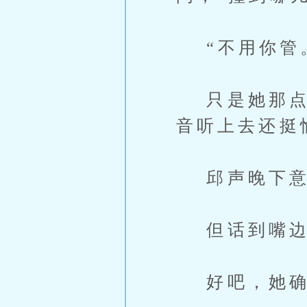
“不用你管。
只是她那点力
音听上去还挺
邱声晚下意
但话到嘴边
好吧，她确