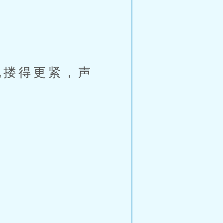
搂得更紧，声
。