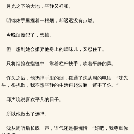
月光之下的大地，平静又祥和。
明锦佑手里捏着一根烟，却迟迟没有点燃。
今晚烟瘾犯了，想抽。
但一想到她会嫌弃他身上的烟味儿，又忍住了。
只将烟掐在指缝中，靠着栏杆扶手，吹着平静的风。
许久之后，他扔掉手里的烟，拨通了沈从周的电话，“沈先
生，很抱歉，我不想平静的生活再起波澜，帮不了你。”
邱声晚说喜欢平凡的日子。
所以他做出了选择。
沈从周听后长叹一声，语气还是很惋惜，“好吧，我尊重你