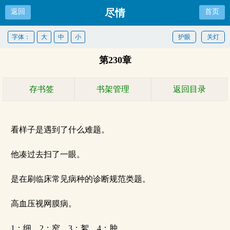
尽情
返回
首页
字体：
大
中
小
护眼
关灯
第230章
存书签
书架管理
返回目录
看样子是遇到了什么难题。
他凑过去扫了一眼。
是在刷临床常见病种的诊断规范类题。
高血压视网膜病。
1：细、2：窄、3：絮、4：肿……