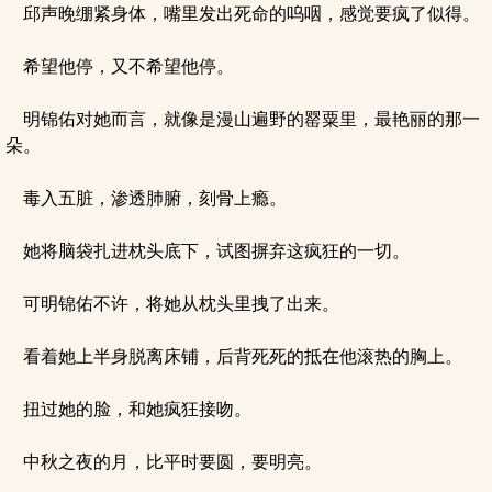
邱声晚绷紧身体，嘴里发出死命的呜咽，感觉要疯了似得。
希望他停，又不希望他停。
明锦佑对她而言，就像是漫山遍野的罂粟里，最艳丽的那一
朵。
毒入五脏，渗透肺腑，刻骨上瘾。
她将脑袋扎进枕头底下，试图摒弃这疯狂的一切。
可明锦佑不许，将她从枕头里拽了出来。
看着她上半身脱离床铺，后背死死的抵在他滚热的胸上。
扭过她的脸，和她疯狂接吻。
中秋之夜的月，比平时要圆，要明亮。