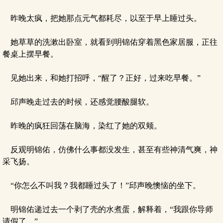
昨晚太疯，把她那点元气都耗尽，以至于早上睡过头。
她草草的洗漱出卧室，就看到明锦佑穿着黑色家居服，正往
餐桌上摆早餐。
见她出来，和她打招呼，“醒了？正好，过来吃早餐。”
邱声晚走过去的时候，还感觉腰酸腿软。
昨晚的疯狂回荡在脑海，染红了她的双颊。
反观明锦佑，仿佛什么事都没发生，甚至有些神清气爽，神
采飞扬。
“你怎么不叫我？我都睡过头了！”邱声晚懊恼的坐下。
明锦佑递过去一个剥了壳的水煮蛋，解释着，“我跟你导师
请假了。”