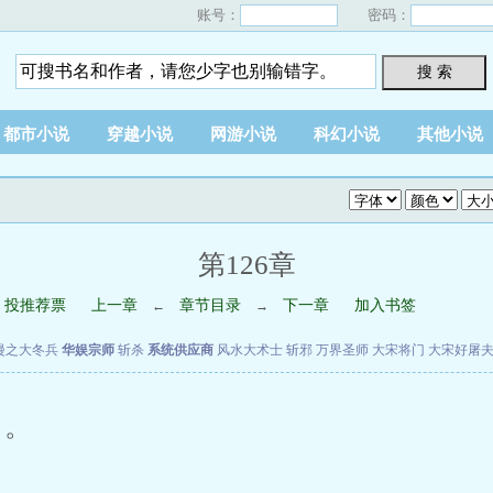
账号：
密码：
搜 索
都市小说
穿越小说
网游小说
科幻小说
其他小说
第126章
投推荐票
上一章
章节目录
下一章
加入书签
←
→
漫之大冬兵
华娱宗师
斩杀
系统供应商
风水大术士
斩邪
万界圣师
大宋将门
大宋好屠
。