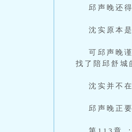
邱声晚还得
沈实原本是
可邱声晚谨记
找了陪邱舒城
沈实并不在
邱声晚正要
第113章 