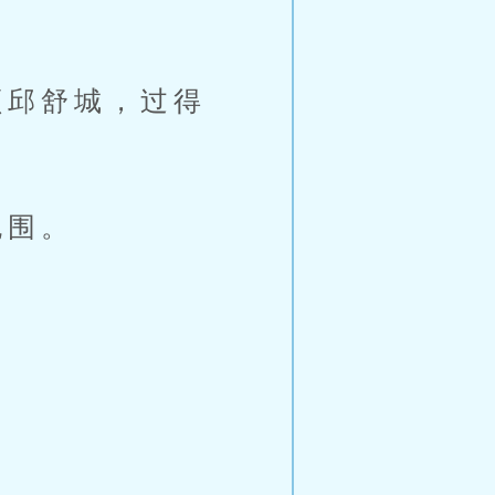
邱舒城，过得
包围。