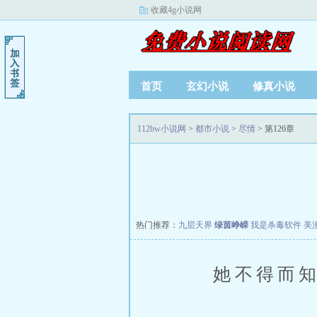
收藏4g小说网
首页
玄幻小说
修真小说
112bw小说网
>
都市小说
>
尽情
> 第126章
热门推荐：
九层天界
绿茵峥嵘
我是杀毒软件
美
她不得而知