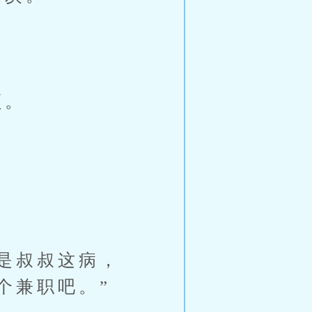
顾。
是叔叔这病，
个兼职吧。”