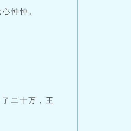
忧心忡忡。
了二十万，王