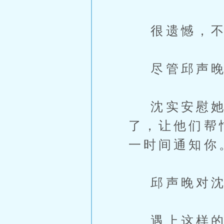
很遗憾，不
尽管邱声晚做
沈实安慰她，
了，让他们帮
一时间通知你
邱声晚对沈
遇上这样的