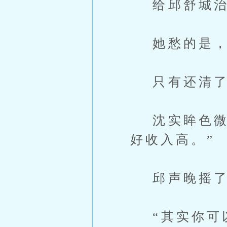
给邱舒城治
她愁的是，
只有还清了
沈实眸色微闪
好收入高。”
邱声晚摇了摇
“其实你可以