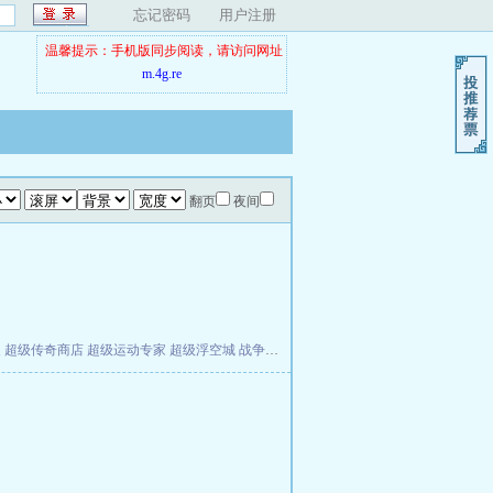
忘记密码
用户注册
温馨提示：手机版同步阅读，请访问网址
m.4g.re
翻页
夜间
夫
超级传奇商店
超级运动专家
超级浮空城
战争天堂
混元道纪
教练万岁
都市全能巨星