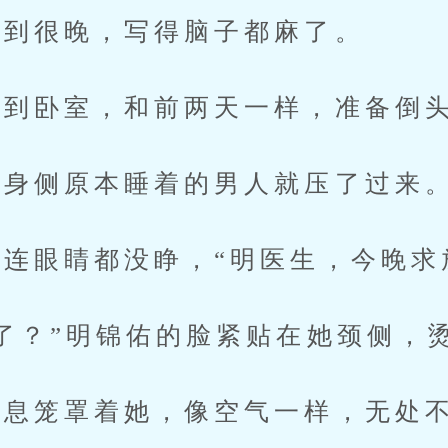
到很晚，写得脑子都麻了。
到卧室，和前两天一样，准备倒
身侧原本睡着的男人就压了过来
眼睛都没睁，“明医生，今晚求
？”明锦佑的脸紧贴在她颈侧，
息笼罩着她，像空气一样，无处