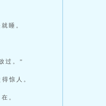
头就睡。
。
放过。”
烫得惊人。
不在。