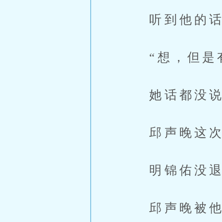
听到他的话
“想，但是有
她话都没说
邱声晚这次
明锦佑没退
邱声晚被他