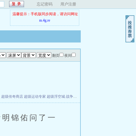
忘记密码
用户注册
温馨提示：手机版同步阅读，请访问网址
m.4g.re
翻页
夜间
夫
超级传奇商店
超级运动专家
超级浮空城
战争天堂
混元道纪
教练万岁
都市全能巨星
明锦佑问了一