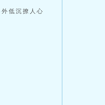
外低沉撩人心
。