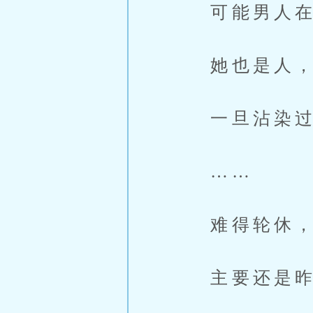
可能男人在
她也是人，
一旦沾染过
……
难得轮休，
主要还是昨