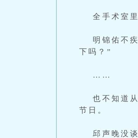
全手术室里
明锦佑不疾不
下吗？”
……
也不知道从哪
节日。
邱声晚没谈