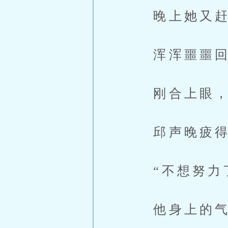
晚上她又赶
浑浑噩噩回
刚合上眼，
邱声晚疲得连
“不想努力了
他身上的气