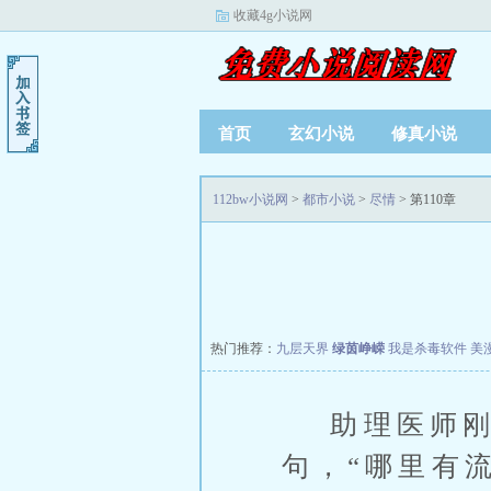
收藏4g小说网
首页
玄幻小说
修真小说
112bw小说网
>
都市小说
>
尽情
> 第110章
热门推荐：
九层天界
绿茵峥嵘
我是杀毒软件
美
助理医师刚想
句，“哪里有