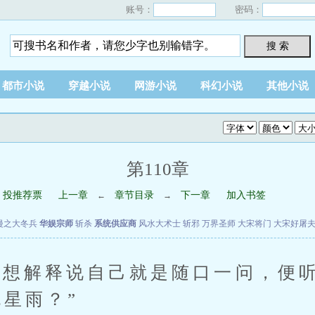
账号：
密码：
搜 索
都市小说
穿越小说
网游小说
科幻小说
其他小说
第110章
投推荐票
上一章
章节目录
下一章
加入书签
←
→
漫之大冬兵
华娱宗师
斩杀
系统供应商
风水大术士
斩邪
万界圣师
大宋将门
大宋好屠
解释说自己就是随口一问，便听
流星雨？”