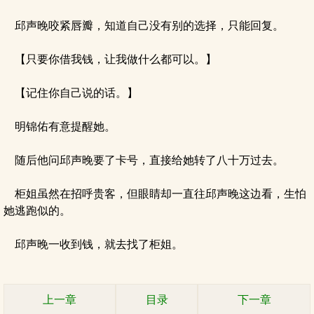
邱声晚咬紧唇瓣，知道自己没有别的选择，只能回复。
【只要你借我钱，让我做什么都可以。】
【记住你自己说的话。】
明锦佑有意提醒她。
随后他问邱声晚要了卡号，直接给她转了八十万过去。
柜姐虽然在招呼贵客，但眼睛却一直往邱声晚这边看，生怕
她逃跑似的。
邱声晚一收到钱，就去找了柜姐。
上一章
目录
下一章