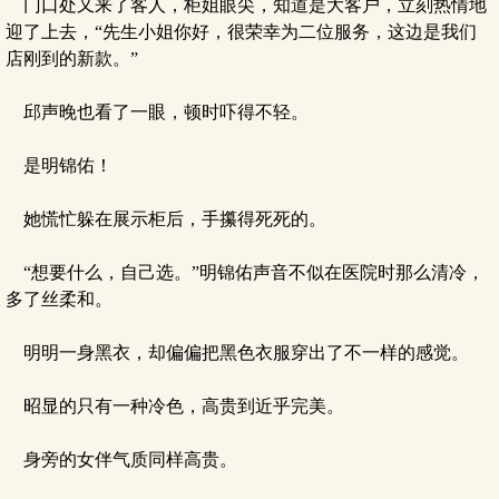
门口处又来了客人，柜姐眼尖，知道是大客户，立刻热情地
迎了上去，“先生小姐你好，很荣幸为二位服务，这边是我们
店刚到的新款。”
邱声晚也看了一眼，顿时吓得不轻。
是明锦佑！
她慌忙躲在展示柜后，手攥得死死的。
“想要什么，自己选。”明锦佑声音不似在医院时那么清冷，
多了丝柔和。
明明一身黑衣，却偏偏把黑色衣服穿出了不一样的感觉。
昭显的只有一种冷色，高贵到近乎完美。
身旁的女伴气质同样高贵。