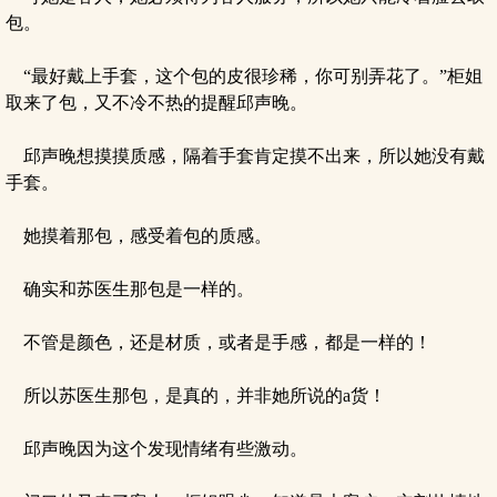
包。
“最好戴上手套，这个包的皮很珍稀，你可别弄花了。”柜姐
取来了包，又不冷不热的提醒邱声晚。
邱声晚想摸摸质感，隔着手套肯定摸不出来，所以她没有戴
手套。
她摸着那包，感受着包的质感。
确实和苏医生那包是一样的。
不管是颜色，还是材质，或者是手感，都是一样的！
所以苏医生那包，是真的，并非她所说的a货！
邱声晚因为这个发现情绪有些激动。