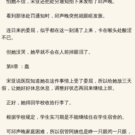
怕她不信，宋亚还把处分通知拍下来发给了邱声晚。
看到那张处罚通知时，邱声晚突然就眼眶发胀。
连日来的委屈，似乎都在这一刻涌了上来，卡在喉头处酸涩
不已。
但她没哭，她早就不会在人前掉眼泪了。
第8章 ：蠢
宋亚说医院知道她在这件事情上受了委屈，所以给她放三天
假，让她好好休息休息，调整好状态再回来继续上班。
正好，她得回学校收拾行李了。
根据学校规定，学生实习期是不能继续住在学生宿舍的。
可邱声晚家庭困难，所以宿管阿姨也是睁一只眼闭一只眼，