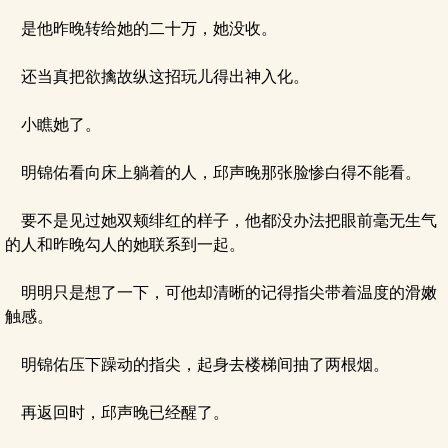
是他昨晚转给她的二十万，她没收。
还当真把欲擒故纵这招玩儿得出神入化。
小瞧她了。
明锦佑看向床上躺着的人，邱声晚那张脸惨白得不能看。
要不是见过她双颊绯红的样子，他都没办法把眼前毫无生气
的人和昨晚勾人的她联系到一起。
明明只是想了一下，可他却清晰的记得指尖带着温度的滑嫩
触感。
明锦佑压下躁动的指尖，起身去楼梯间抽了两根烟。
再返回时，邱声晚已经醒了。