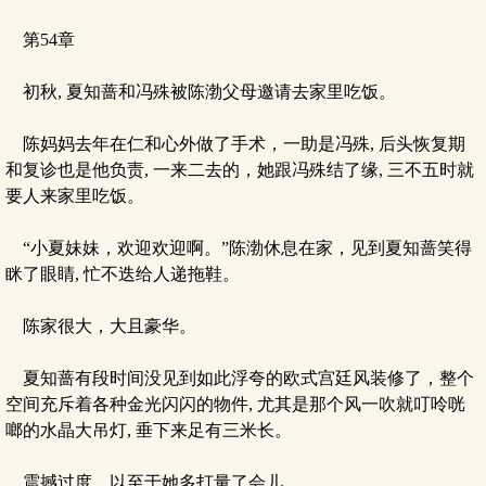
第54章
初秋, 夏知蔷和冯殊被陈渤父母邀请去家里吃饭。
陈妈妈去年在仁和心外做了手术，一助是冯殊, 后头恢复期
和复诊也是他负责, 一来二去的，她跟冯殊结了缘, 三不五时就
要人来家里吃饭。
“小夏妹妹，欢迎欢迎啊。”陈渤休息在家，见到夏知蔷笑得
眯了眼睛, 忙不迭给人递拖鞋。
陈家很大，大且豪华。
夏知蔷有段时间没见到如此浮夸的欧式宫廷风装修了，整个
空间充斥着各种金光闪闪的物件, 尤其是那个风一吹就叮呤咣
啷的水晶大吊灯, 垂下来足有三米长。
震撼过度，以至于她多打量了会儿。