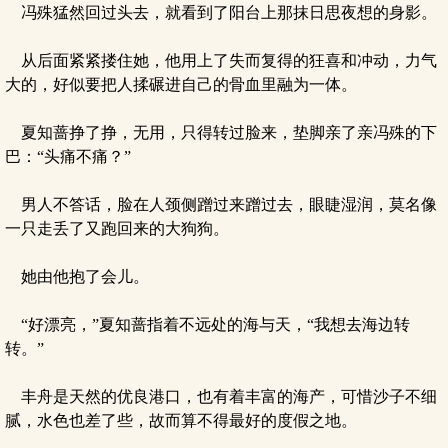
冯殊猛然回过头去，就看到了阳台上那抹日思夜想的身影。
从后面紧紧搂住她，他用上了失而复得的狂喜和冲动，力气
大的，好似要把人揉碾进自己的骨血里融为一体。
夏知蔷挣了挣，无用，只得转过脸来，垫脚亲了亲冯殊的下
巴：“头痛不痛？”
男人不答话，脸在人颈侧蹭过来蹭过去，眼睫湿润，莫名像
一只走丢了又跑回来的大狗狗。
她由他抱了会儿。
“好漂亮，”夏知蔷指着不远处的海与天，“我想去海边转
转。”
丰舟是天然的优良港口，也有着丰富的海产，可惜沙子不细
腻，水色也差了些，故而算不得最好的度假之地。