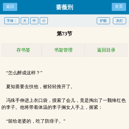
蔷薇刑
返回
首页
字体：
大
中
小
护眼
关灯
第73节
存书签
书架管理
返回目录
“怎么醉成这样？”
夏知蔷要去扶他，被轻轻推开了。
冯殊手伸进上衣口袋，摸索了会儿，竟是掏出了一颗绛红色
的李子。他将带着体温的李子搁女人手上，握紧：
“留给老婆的，吃了防痱子。”