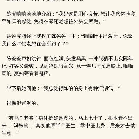
陈渤嘻嘻哈哈地介绍：“我妈这是用心良苦, 想让我爸体验宾
至如归的感觉, 免得在家还老想往外头会所跑。”
话说完脑袋上就挨了陈爸爸一下：“狗嘴吐不出象牙，你爹
我什么时候老想往会所跑了？”
陈爸爸声如洪钟, 面色红润, 头发乌黑, 一冲眼猜不出实际年
纪, 好客又豪爽，见到冯殊很高兴, 竟一连几下拍肩膀上, 啪啪
直响, 夏知蔷看着都疼。
坐下后她问他：“我总觉得陈伯伯身上有种江湖气。”
很像混帮派的。
“有吗？老爷子身体挺好是真的，马上七十了，根本看不出
来，”冯殊笑，“其实他算半个医生，学中医出身，后来才去做
生意。”