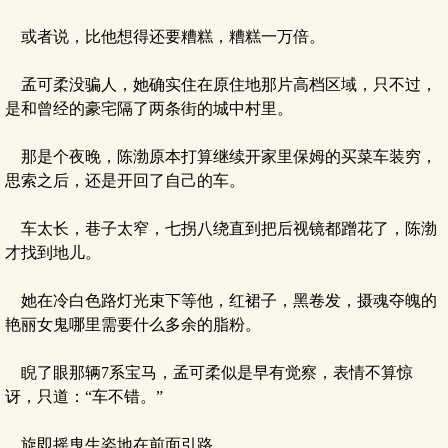
或者说，比他想得还要糟糕，糟糕一万倍。
孟可柔没骗人，她确实住在原住地那片高档区域，只不过，
是和曾经的豪宅隔了两条街的城中村里。
那是个夜晚，陈渤原本打算继续开家里保姆的买菜车装穷，
思索之后，还是开回了自己的车。
车太长，巷子太窄，七拐八绕直到把后视镜都蹭花了，陈渤
才找到地儿。
她在冷白色路灯光束下等他，红裙子，黑卷发，摄魂夺魄的
艳丽女鬼哪里需要什么多余的脂粉。
睨了眼那辆7系宝马，孟可柔似是早有觉察，表情不算惊
讶，只道：“车不错。”
旋即摇曳生姿地在前面引路。