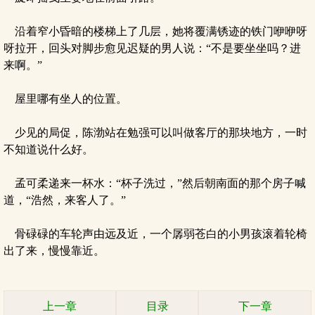
沿着窄小昏暗的楼梯上了几层，她将覆满锈迹的铁门咿咿呀
呀拉开，回头对脚步愈见迟疑的男人说：“不是要坐坐吗？进
来啊。”
屋里哪有坐人的位置。
少见的局促，陈渤站在勉强可以叫做客厅的那块地方，一时
不知道说什么好。
孟可柔递来一杯水：“杯子洗过，”然后朝南面的那个房子喊
道，“浩然，来客人了。”
骨碌碌的车轮声由远及近，一个孱弱苍白的小男孩滚着轮椅
出了来，慢慢靠近。
上一章
目录
下一章