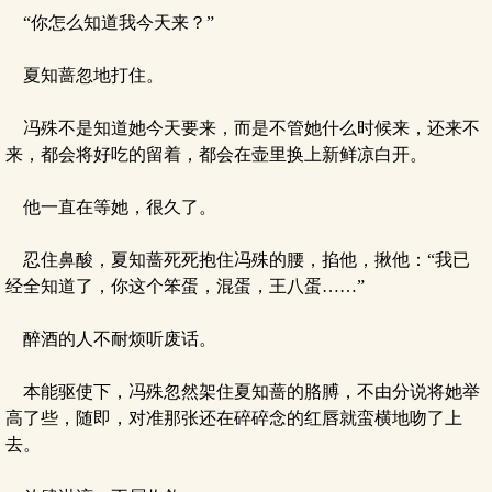
“你怎么知道我今天来？”
夏知蔷忽地打住。
冯殊不是知道她今天要来，而是不管她什么时候来，还来不
来，都会将好吃的留着，都会在壶里换上新鲜凉白开。
他一直在等她，很久了。
忍住鼻酸，夏知蔷死死抱住冯殊的腰，掐他，揪他：“我已
经全知道了，你这个笨蛋，混蛋，王八蛋……”
醉酒的人不耐烦听废话。
本能驱使下，冯殊忽然架住夏知蔷的胳膊，不由分说将她举
高了些，随即，对准那张还在碎碎念的红唇就蛮横地吻了上
去。