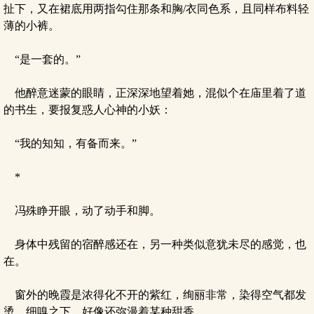
扯下，又在裙底用两指勾住那条和胸/衣同色系，且同样布料轻
薄的小裤。
“是一套的。”
他醉意迷蒙的眼睛，正深深地望着她，混似个在庙里着了道
的书生，要报复惑人心神的小妖：
“我的知知，有备而来。”
*
冯殊睁开眼，动了动手和脚。
身体中残留的宿醉感还在，另一种类似意犹未尽的感觉，也
在。
窗外的晚霞是浓得化不开的紫红，绚丽非常，染得空气都发
烫，细嗅之下，好像还弥漫着某种甜香。