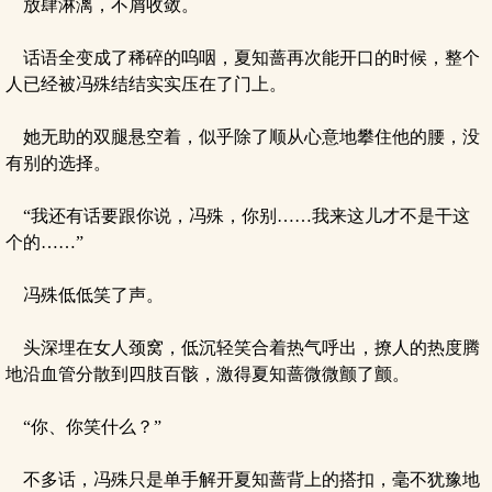
放肆淋漓，不屑收敛。
话语全变成了稀碎的呜咽，夏知蔷再次能开口的时候，整个
人已经被冯殊结结实实压在了门上。
她无助的双腿悬空着，似乎除了顺从心意地攀住他的腰，没
有别的选择。
“我还有话要跟你说，冯殊，你别……我来这儿才不是干这
个的……”
冯殊低低笑了声。
头深埋在女人颈窝，低沉轻笑合着热气呼出，撩人的热度腾
地沿血管分散到四肢百骸，激得夏知蔷微微颤了颤。
“你、你笑什么？”
不多话，冯殊只是单手解开夏知蔷背上的搭扣，毫不犹豫地