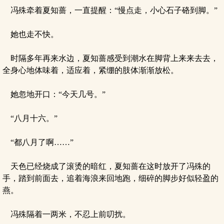
冯殊牵着夏知蔷，一直提醒：“慢点走，小心石子硌到脚。”
她也走不快。
时隔多年再来水边，夏知蔷感受到潮水在脚背上来来去去，
全身心地体味着，适应着，紧绷的肢体渐渐放松。
她忽地开口：“今天几号。”
“八月十六。”
“都八月了啊……”
天色已经烧成了滚烫的暗红，夏知蔷在这时放开了冯殊的
手，踏到前面去，追着海浪来回地跑，细碎的脚步好似轻盈的
燕。
冯殊隔着一两米，不忍上前叨扰。