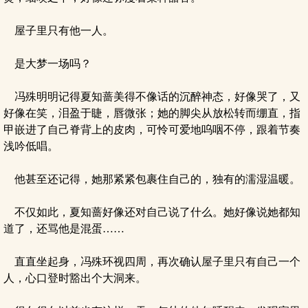
屋子里只有他一人。
是大梦一场吗？
冯殊明明记得夏知蔷美得不像话的沉醉神态，好像哭了，又
好像在笑，泪盈于睫，唇微张；她的脚尖从放松转而绷直，指
甲嵌进了自己脊背上的皮肉，可怜可爱地呜咽不停，跟着节奏
浅吟低唱。
他甚至还记得，她那紧紧包裹住自己的，独有的濡湿温暖。
不仅如此，夏知蔷好像还对自己说了什么。她好像说她都知
道了，还骂他是混蛋……
直直坐起身，冯殊环视四周，再次确认屋子里只有自己一个
人，心口登时豁出个大洞来。