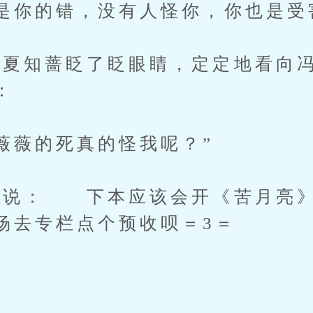
你的错，没有人怪你，你也是受
知蔷眨了眨眼睛，定定地看向冯
：
薇的死真的怪我呢？”
说： 下本应该会开《苦月亮》
场去专栏点个预收呗＝3＝