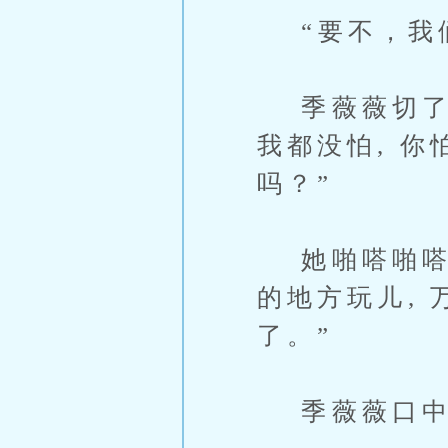
“要不，我们
季薇薇切了声
我都没怕, 
吗？”
她啪嗒啪嗒地
的地方玩儿,
了。”
季薇薇口中