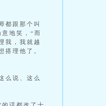
师都跟那个叫
为意地笑，“而
理我，我就越
想搭理他了。
这么说、这么
”的话都改了十