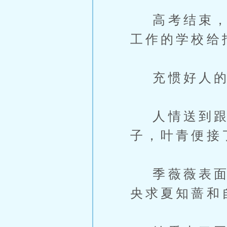
高考结束，夏
工作的学校给
充惯好人的
人情送到跟前
子，叶青便接
季薇薇表面上
央求夏知蔷和