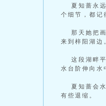
夏知蔷永远记
个细节，都记
那天她把画室
来到梓阳湖边
这段湖畔平时
水台阶伸向水
夏知蔷会水,
有些退缩。