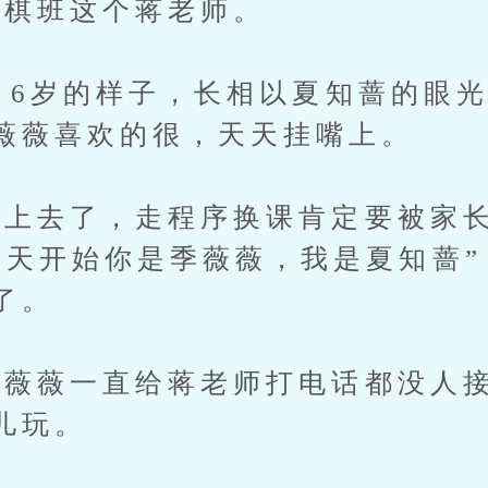
棋班这个蒋老师。
6岁的样子，长相以夏知蔷的眼光
薇薇喜欢的很，天天挂嘴上。
去了，走程序换课肯定要被家长
今天开始你是季薇薇，我是夏知蔷
了。
薇一直给蒋老师打电话都没人接
儿玩。