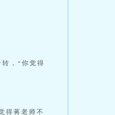
转，“你觉得
觉得蒋老师不