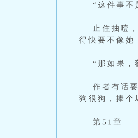
“这件事不是
止住抽噎，夏
得快要不像她
“那如果，薇
作者有话要
狗很狗，捧个
第51章