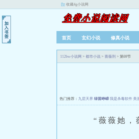
收藏4g小说网
首页
玄幻小说
修真小说
112bw小说网
>
都市小说
>
蔷薇刑
> 第69节
热门推荐：
九层天界
绿茵峥嵘
我是杀毒软件
美
“薇薇她，薇