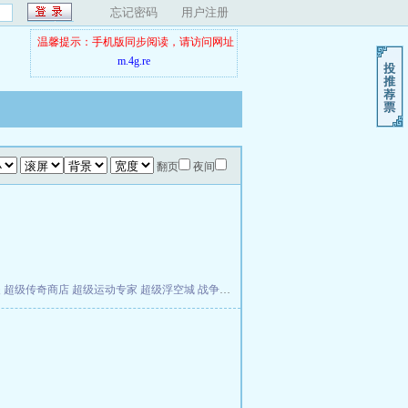
忘记密码
用户注册
温馨提示：手机版同步阅读，请访问网址
m.4g.re
翻页
夜间
夫
超级传奇商店
超级运动专家
超级浮空城
战争天堂
混元道纪
教练万岁
都市全能巨星