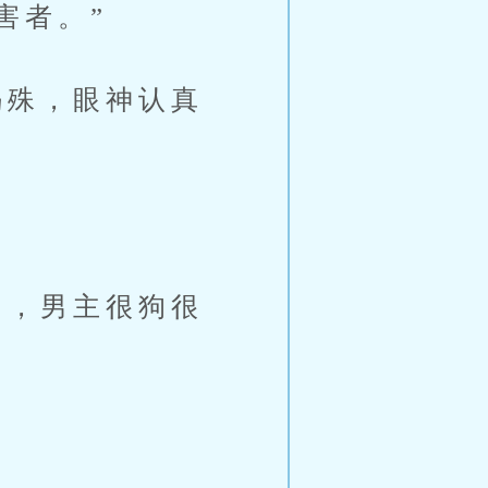
害者。”
殊，眼神认真
，男主很狗很