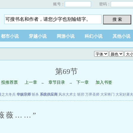
账号：
密码：
搜 索
都市小说
穿越小说
网游小说
科幻小说
其他小说
第69节
投推荐票
上一章
章节目录
下一章
加入书签
←
→
漫之大冬兵
华娱宗师
斩杀
系统供应商
风水大术士
斩邪
万界圣师
大宋将门
大宋好屠
薇……”