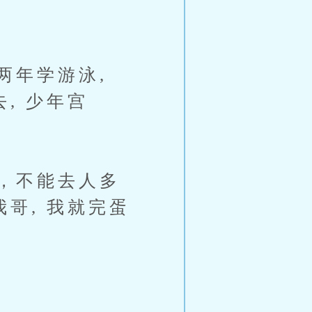
两年学游泳,
, 少年宫
，不能去人多
哥, 我就完蛋