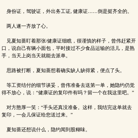
身份证，驾驶证，外出务工证, 健康证……倒是挺齐全的。
两人遂一齐放了心。
见夏知蔷盯着那张/健康证细瞧，很谨慎的样子，曾伟赶紧开
口，说自己有辆小面包，平时接过不少食品运输的活儿，是熟
手，当天上岗当天就能去派单。
思路被打断，夏知蔷想着确实缺人缺得紧，便点了头。
等工资结付的细节谈妥，曾伟准备去送第一单，她隐约仍觉
得不放心，说：“健康证的复印件有吗？留一个在我这里吧。”
对方憨厚一笑：“手头还真没准备。这样，我结完这单就去
复印，一会儿保证给您送过来。”
夏知蔷还想说什么，隐约闻到股糊味。