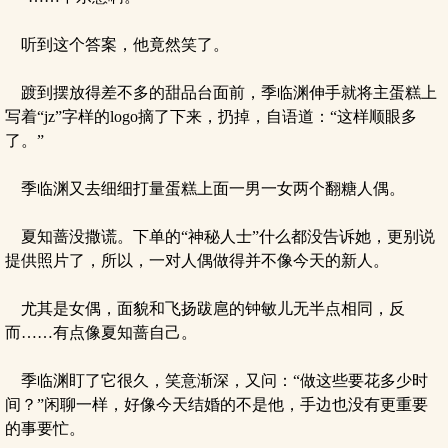
听到这个答案，他竟然笑了。
踱到摆放得差不多的甜品台面前，季临渊伸手就将主蛋糕上
写着“jz”字样的logo摘了下来，扔掉，自语道：“这样顺眼多
了。”
季临渊又去细细打量蛋糕上面一男一女两个翻糖人偶。
夏知蔷没撒谎。下单的“神秘人士”什么都没告诉她，更别说
提供照片了，所以，一对人偶做得并不像今天的新人。
尤其是女偶，面貌和飞扬跋扈的钟敏儿无半点相同，反
而……有点像夏知蔷自己。
季临渊盯了它很久，笑意渐深，又问：“做这些要花多少时
间？”闲聊一样，好像今天结婚的不是他，手边也没有更重要
的事要忙。