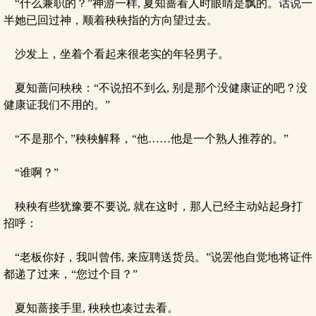
“什么兼职的？”神游一样, 夏知蔷看人时眼睛是飘的。话说一
半她已回过神，顺着秧秧指的方向望过去。
沙发上，坐着个看起来很老实的年轻男子。
夏知蔷问秧秧：“不说招不到么, 别是那个没健康证的吧？没
健康证我们不用的。”
“不是那个, ”秧秧解释，“他……他是一个熟人推荐的。”
“谁啊？”
秧秧有些犹豫要不要说, 就在这时，那人已经主动站起身打
招呼：
“老板你好，我叫曾伟, 来应聘送货员。”说罢他自觉地将证件
都递了过来，“您过个目？”
夏知蔷接手里, 秧秧也凑过去看。