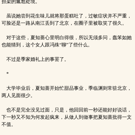
担架的尴尬处境。
虽说她尝到花生味儿就将那蛋糕吐了，过敏症状并不严重，
可脸还是一路从南江丢到了北京，在圈子里被取笑了很久。
对于这些，夏知蔷心里明白得很，所以无须多问，蠢笨如她
也能猜到，这个女人跟冯殊“聊”了些什么。
不过是季家婚礼上的事罢了。
*
大学毕业后，夏知蔷开始忙甜品事业，季临渊则常驻北京，
两人见面很少。
也不是完全没见过面，只是，他回回前一秒还能好好说话，
下一秒又不知为何发起疯来，从做人到做事把夏知蔷批得一文
不值。