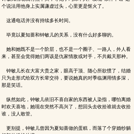
个说法用他身上实属谦虚过头，心里更是怄火了。
这通电话并没有持续多长时间。
毕竟以夏知蔷和钟敏儿的关系，没有什么好多聊的。
她和她既不是一个阶层，也不是一个圈子、一路人，外人看
来，甚至会觉得她们两该是仇家情敌或对手，不共戴天那种。
钟敏儿长在大富大贵之家，眼高于顶、随心所欲惯了，结婚
只为走形式给双方长辈交待，要说她真的对季临渊用情多深，
那是笑话。
纵然如此，钟敏儿依旧不喜自家的东西被人染指，哪怕离婚
时欢天喜地，她现在突然不高兴了，想回头去收拾谁就去收拾
谁，没人敢管。
更别提，钟敏儿曾因为夏知蔷做的蛋糕，而落了个穿婚纱躺