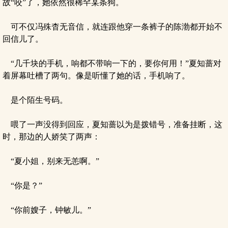
故“咬”了，她依然很稀罕某条狗。
可不仅冯殊杳无音信，就连跟他穿一条裤子的陈渤都开始不
回信儿了。
“几千块的手机，响都不带响一下的，要你何用！”夏知蔷对
着屏幕吐槽了两句。像是听懂了她的话，手机响了。
是个陌生号码。
喂了一声没得到回应，夏知蔷以为是拨错号，准备挂断，这
时，那边的人娇笑了两声：
“夏小姐，别来无恙啊。”
“你是？”
“你前嫂子，钟敏儿。”