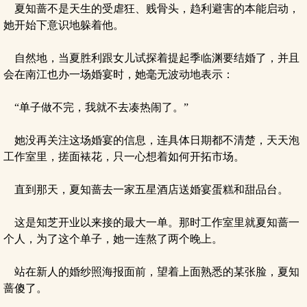
夏知蔷不是天生的受虐狂、贱骨头，趋利避害的本能启动，
她开始下意识地躲着他。
自然地，当夏胜利跟女儿试探着提起季临渊要结婚了，并且
会在南江也办一场婚宴时，她毫无波动地表示：
“单子做不完，我就不去凑热闹了。”
她没再关注这场婚宴的信息，连具体日期都不清楚，天天泡
工作室里，搓面裱花，只一心想着如何开拓市场。
直到那天，夏知蔷去一家五星酒店送婚宴蛋糕和甜品台。
这是知芝开业以来接的最大一单。那时工作室里就夏知蔷一
个人，为了这个单子，她一连熬了两个晚上。
站在新人的婚纱照海报面前，望着上面熟悉的某张脸，夏知
蔷傻了。