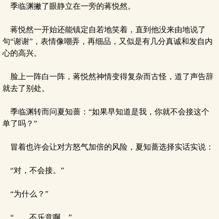
季临渊撇了眼静立在一旁的蒋悦然。
蒋悦然一开始还能镇定自若地笑着，直到他没来由地说了
句“谢谢”，表情像嘲弄，再细品，又似是有几分真诚和发自内
心的高兴。
脸上一阵白一阵，蒋悦然神情变得复杂而古怪，道了声告辞
就去了别处。
季临渊转而问夏知蔷：“如果早知道是我，你就不会接这个
单了吗？”
冒着也许会让对方怒气加倍的风险，夏知蔷选择实话实说：
“对，不会接。”
“为什么？”
“……不乐意啊。”