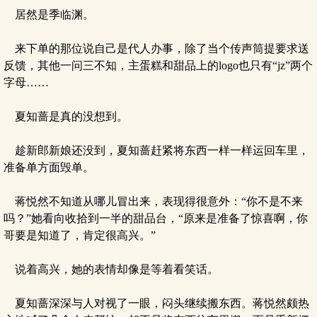
居然是季临渊。
来下单的那位说自己是代人办事，除了当个传声筒提要求送
反馈，其他一问三不知，主蛋糕和甜品上的logo也只有“jz”两个
字母……
夏知蔷是真的没想到。
趁新郎新娘还没到，夏知蔷赶紧将东西一样一样运回车里，
准备单方面毁单。
蒋悦然不知道从哪儿冒出来，表现得很意外：“你不是不来
吗？”她看向收拾到一半的甜品台，“原来是准备了惊喜啊，你
哥要是知道了，肯定很高兴。”
说着高兴，她的表情却像是等着看笑话。
夏知蔷深深与人对视了一眼，闷头继续搬东西。蒋悦然颇热