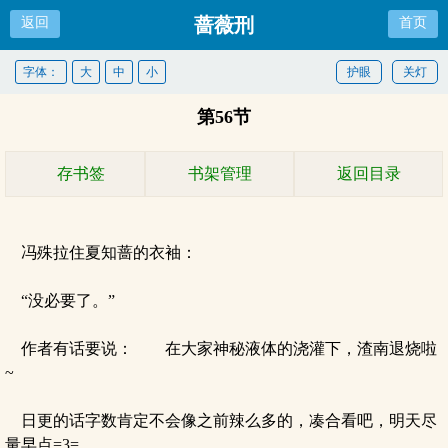
蔷薇刑
返回
首页
字体：
大
中
小
护眼
关灯
第56节
存书签
书架管理
返回目录
冯殊拉住夏知蔷的衣袖：
“没必要了。”
作者有话要说： 在大家神秘液体的浇灌下，渣南退烧啦
~
日更的话字数肯定不会像之前辣么多的，凑合看吧，明天尽
量早点=3=