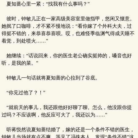
夏知蔷心里一紧：“找我有什么事吗？”
彼时，钟敏儿正在一家高级美容室里做指甲，悠闲又惬意。
她抿了口咖啡，才不紧不慢地说：“看你嫁了个外科大夫，过
得挺不错的，来恭喜恭喜呗。哎，也难怪季临渊气得成天睡不
着觉，到处喷火……”
她继续：“话说回来，你的医生老公确实挺帅的，嗓音也好
听，是我的菜。”
钟敏儿一句话就将夏知蔷的心拉到了谷底。
“你见过他了？！”
“就前天的事儿，我还跟他好好聊了聊。怎么，他没跟你提
过吗？不应该啊，他反应可大了，我还以为……”
听蒋悦然说夏知蔷结婚了，嫁的还是一个条件不错的医生，
钟敏儿当场就有点不爽，等见了冯殊本人、发现“条件不错”这