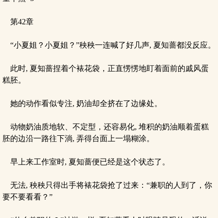
第42章
“小夏姐？小夏姐？”秧秧一连喊了好几声, 夏知蔷都没反应。
此时, 夏知蔷捏着个裱花袋，正直愣愣地盯着面前的戚风蛋
糕胚。
她的动作看似专注, 奶油却全挤在了边缘处。
动物奶油质地软、不定型，还容易化, 堆积的奶油顺着蛋糕
胚的边沿一路往下淌, 弄得台面上一塌糊涂。
早上来工作室时, 夏知蔷便已经是这个状态了。
无法, 秧秧只得出手将裱花袋抢了过来：“兼职的人到了，你
要不要看看？”