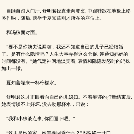
自顾自踏入门厅, 舒明君径直走向餐桌, 中跟鞋踩在地板上咚
咚作响，随后, 落坐于夏知蔷刚才所在的座位上。
和冯殊面对面。
“要不是你姨夫说漏嘴，我还不知道自己的儿子已经结婚
了。是有什么隐情吗？人生大事弄得这么仓促, 连通知妈妈的
时间都没有。”她气定神闲地淡笑着, 表情和隐隐发怒时的冯殊
如出一辙。
夏知蔷端来一杯柠檬水。
舒明君这才正眼看向自己的儿媳妇。不着痕迹的打量结束后,
她表情谈不上好坏, 没去动那杯水，只说：
“我和小殊谈点事, 你回避下吧。”
“这里是她的家，她需要回避什么？”冯殊终于开口。