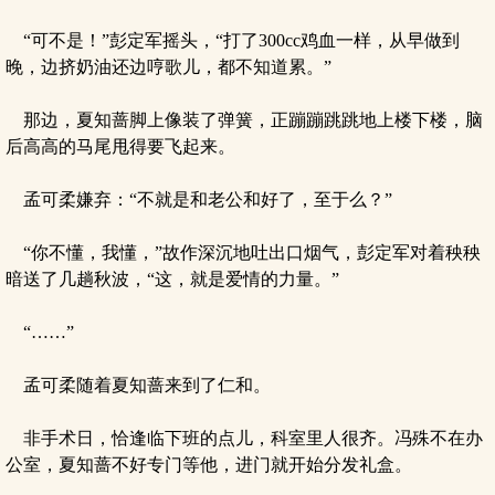
“可不是！”彭定军摇头，“打了300cc鸡血一样，从早做到
晚，边挤奶油还边哼歌儿，都不知道累。”
那边，夏知蔷脚上像装了弹簧，正蹦蹦跳跳地上楼下楼，脑
后高高的马尾甩得要飞起来。
孟可柔嫌弃：“不就是和老公和好了，至于么？”
“你不懂，我懂，”故作深沉地吐出口烟气，彭定军对着秧秧
暗送了几趟秋波，“这，就是爱情的力量。”
“……”
孟可柔随着夏知蔷来到了仁和。
非手术日，恰逢临下班的点儿，科室里人很齐。冯殊不在办
公室，夏知蔷不好专门等他，进门就开始分发礼盒。