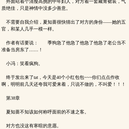
外面站着个清瘦高挑的中年妇人，对方着一套藏青裙装，气
质绝佳，只是神情中没多少善意。
不需要自我介绍，夏知蔷很快猜出了对方的身份——她的五
官，和某人几乎一模一样。
作者有话要说： 季狗急了他急了他急了他急了老公当不
准备当房东了……！
小冯：笑看疯狗。
终于发出来了tat，今天是40个小红包包~~~你们点点作收
啊，明明前几天还夸我可爱来着，只说不做的，不叫爱！！！
第38章
夏知蔷不知该如何称呼面前的不速之客。
对方也没这有寒暄的意愿。