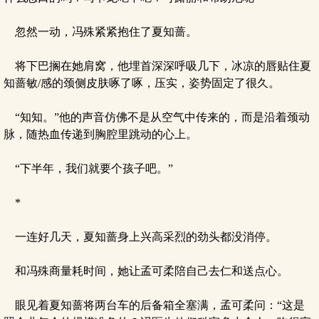
忽然一动，冯殊紧紧抱住了夏知蔷。
将下巴搁在她肩窝，他埋首深深呼吸几下，冰凉的唇贴住夏
知蔷敏/感的颈侧皮肤啄了啄，压实，姿势固定了很久。
“知知。”他的声音仿佛不是从空气中传来的，而是沿着颈动
脉，随热血传递到胸腔里跳动的心上。
“下半年，我们就要个孩子吧。”
*
一连好几天，夏知蔷身上兴高采烈的劲头都没消停。
和冯殊商量耗时间，她让孟可柔陪自己去仁和送点心。
眼见着夏知蔷将两台车的后备箱全塞满，孟可柔问：“这是