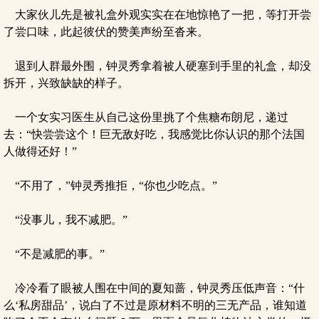
大家伙儿先是被礼盒外观实实在在地惊艳了一把，等打开尝
了尝口味，此起彼伏的赞美声纷至沓来。
退到人群最外围，钟灵秀拿着被人硬塞到手里的礼盒，却没
拆开，兴致缺缺的样子。
一个女实习医生从自己这份里挑了个焦糖布朗尼，递过
去：“快尝尝这个！巨无敌好吃，我感觉比你认识的那个法国
人做得还好！”
“不用了，”钟灵秀推拒，“你也少吃点。”
“没事儿，我不减肥。”
“不是减肥的事。”
冷冷看了眼被人围在中间的夏知蔷，钟灵秀压低声音：“什
么‘私房甜品’，说白了不过是原材料不明的三无产品，谁知道