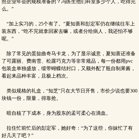
照企业年会的规模准备的？冯医生他们科室多少个人，吃得完
么。”
“加上实习的，25个有了。”夏知蔷和彭定军仍在继续往车上
装东西，“吃不完就拿回家去嘛，或者分给病人，我还怕不够
呢。”
除了常见的蛋挞曲奇马卡龙，为了显示诚意，夏知蔷还准备
了可露丽、费南雪、松露巧克力等非常规品，每一份都用pvc
包装盒单独盛放，缎带蝴蝶结封口，又额外配了瓶自制果酱，
看起来品种丰富，且极上档次。
类似规格的礼盒，“知芝”只在大节日开售，市价少说也要300
块钱一份，限量，得靠抢。
暗自核了下成本，身为股东的孟可柔心在滴血。
拉住忙前忙后的彭定军，她好奇：“为了这些，你妹忙了有
好几天了吧？”