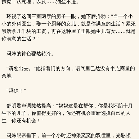
执拗，认死理，以及……油盐不进。
环视了这间三室两厅的房子一眼，她下唇抖动：“当一个小
小的外科医生，娶一个厨师的女儿，就是你满意的生活？累死
累活拿几千块的工资，再在这种屋子里跟她生儿育女……就是
你满意的生活？”
冯殊的神色骤然转冷。
“请您出去。”他指着门的方向，语气里已然没有半点商量的
余地。
“冯殊！”
舒明君声调陡然提高：“妈妈这是在帮你，你是我怀胎十月
生下的儿子，你值得更好的，你还有机会重新选择自己的人
生，你还有机会！”
冯殊眼帘垂下，前一个小时还神采奕奕的双瞳里，光彩顿