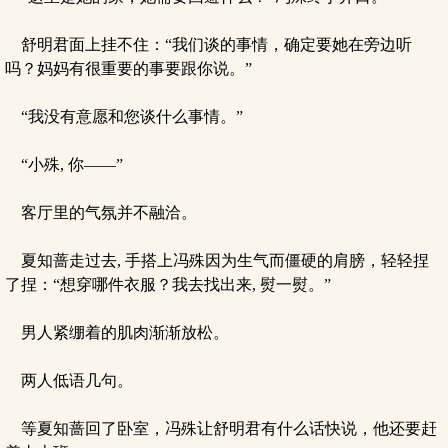
舒明君面上挂不住：“我们谈的事情，确定要她在旁边听
吗？妈妈有很重要的事要跟你说。”
“我没有意愿和您谈什么事情。”
“小殊, 你——”
客厅里的气氛并不融洽。
夏知蔷走过去, 手搭上冯殊因为生气而僵硬的肩膀，轻轻捏
了捏：“想穿哪件衣服？我去找出来, 熨一熨。”
男人紧绷着的肌肉渐渐放松。
两人低语几句。
等夏知蔷回了卧室，冯殊让舒明君有什么话快说，他还要赶