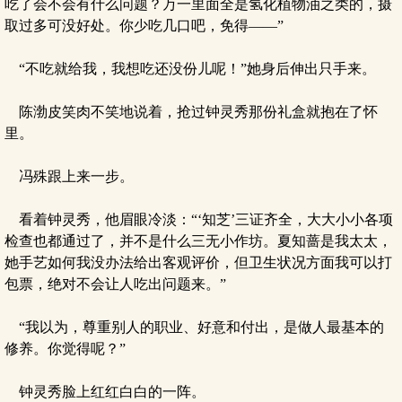
吃了会不会有什么问题？万一里面全是氢化植物油之类的，摄
取过多可没好处。你少吃几口吧，免得——”
“不吃就给我，我想吃还没份儿呢！”她身后伸出只手来。
陈渤皮笑肉不笑地说着，抢过钟灵秀那份礼盒就抱在了怀
里。
冯殊跟上来一步。
看着钟灵秀，他眉眼冷淡：“‘知芝’三证齐全，大大小小各项
检查也都通过了，并不是什么三无小作坊。夏知蔷是我太太，
她手艺如何我没办法给出客观评价，但卫生状况方面我可以打
包票，绝对不会让人吃出问题来。”
“我以为，尊重别人的职业、好意和付出，是做人最基本的
修养。你觉得呢？”
钟灵秀脸上红红白白的一阵。