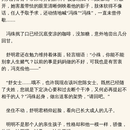
开，她害羞带怯的眼里清晰倒映着他的影子，肢体软得不像
话，任人予取予求，还动情地喊“冯殊”“冯殊”，一直未曾停
歇……
冯殊抿了口已经沉底变凉的咖啡，没加糖，意外地尝出几分
回甘。
舒明君还在勉力维持着体面，轻言细语：“小殊，你能不能
别拿人生赌气？以前的事是妈妈做的不好，可我也是有苦衷
的，冯克俭他——”
“舒女士……哦不，也许我现在该叫您陈女士。既然已经随
了夫姓，您就是下定决心要和过去断个干净，又何必再提起不
相干的人？”冯殊起身，做出送客的架势，“请回吧。”
坐住不动，舒明君稍仰起脸，看向已长大成人的儿子。
明明不是那个人的亲生孩子，性格却和他一模一样，骄傲，