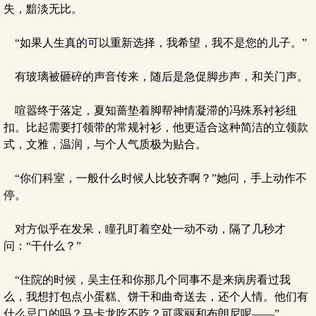
失，黯淡无比。
“如果人生真的可以重新选择，我希望，我不是您的儿子。”
有玻璃被砸碎的声音传来，随后是急促脚步声，和关门声。
喧嚣终于落定，夏知蔷垫着脚帮神情凝滞的冯殊系衬衫纽
扣。比起需要打领带的常规衬衫，他更适合这种简洁的立领款
式，文雅，温润，与个人气质极为贴合。
“你们科室，一般什么时候人比较齐啊？”她问，手上动作不
停。
对方似乎在发呆，瞳孔盯着空处一动不动，隔了几秒才
问：“干什么？”
“住院的时候，吴主任和你那几个同事不是来病房看过我
么，我想打包点小蛋糕、饼干和曲奇送去，还个人情。他们有
什么忌口的吗？马卡龙吃不吃？可露丽和布朗尼呢——”