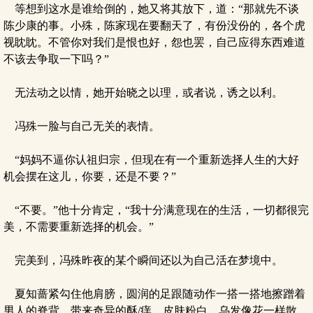
等想到这水是谁给倒的，她又将其放下，道：“那就先不谈
陈少康的事。小殊，陈家现在要翻天了，有份没份的，各个虎
视眈眈。不管你对我们是恨也好，怨也罢，自己应得东西难道
不该去争取一下吗？”
无法动之以情，她开始晓之以理，或者说，诱之以利。
冯殊一脸与自己无关的表情。
“妈妈不逼你认祖归宗，但现在有一个重新选择人生的大好
机会摆在这儿，你要，还是不要？”
“不要。”他十分肯定，“我十分满意现在的生活，一切都很完
美，不需要重新选择的机会。”
完美到，冯殊昨夜的某个瞬间还以为自己活在梦境中。
夏知蔷紧勾住他肩膀，圆润的足跟随动作一搭一搭地擦蹭着
男人的脊背，带来奇异的酥/痒。皮肤粉白，乌发像花一样散