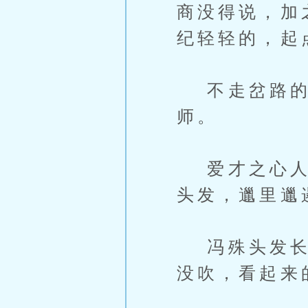
商没得说，加
纪轻轻的，起
不走岔路的话
师。
爱才之心人皆
头发，邋里邋
冯殊头发长得
没吹，看起来