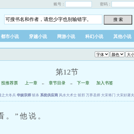
账号：
密码：
搜 索
都市小说
穿越小说
网游小说
科幻小说
其他小说
第12节
投推荐票
上一章
章节目录
下一章
加入书签
←
→
漫之大冬兵
华娱宗师
斩杀
系统供应商
风水大术士
斩邪
万界圣师
大宋将门
大宋好屠
。”他说。