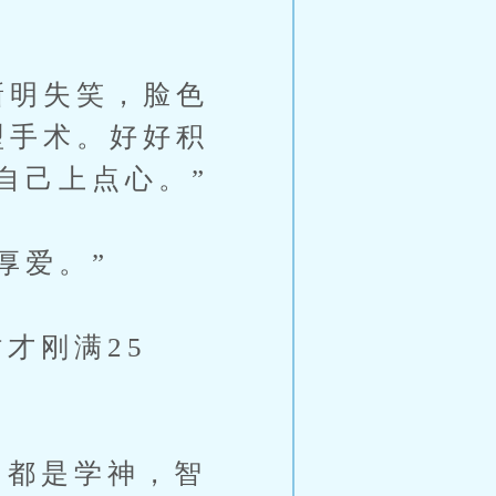
新明失笑，脸色
型手术。好好积
自己上点心。”
厚爱。”
才刚满25
都是学神，智