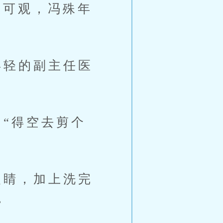
很可观，冯殊年
轻的副主任医
“得空去剪个
睛，加上洗完
。