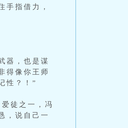
住手指借力，
。
武器，也是谋
非得像你王师
记性？！”
爱徒之一，冯
恳，说自己一