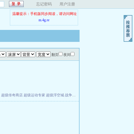
忘记密码
用户注册
温馨提示：手机版同步阅读，请访问网址
m.4g.re
翻页
夜间
夫
超级传奇商店
超级运动专家
超级浮空城
战争天堂
混元道纪
教练万岁
都市全能巨星