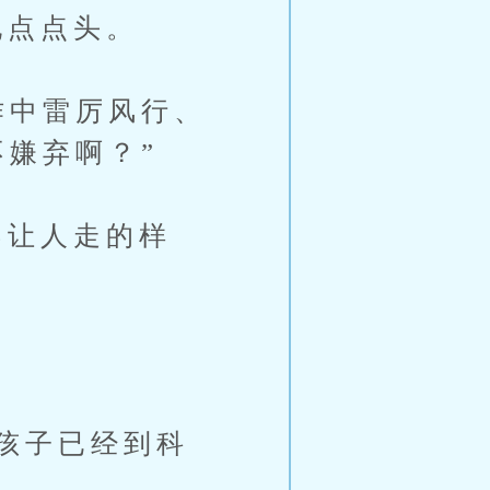
点点头。
作中雷厉风行、
嫌弃啊？”
让人走的样
孩子已经到科