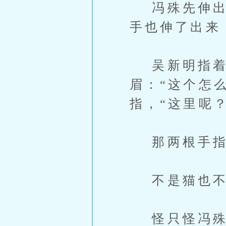
冯殊先伸出左
手也伸了出来
吴新明指着
眉：“这个怎
指，“这里呢
那两根手指
不是猫也不
怪只怪冯殊偏