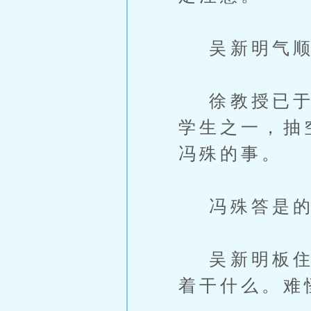
吴新明气顺了
徐教授已于昨
学生之一，抽
冯殊的事。
冯殊答是的
吴新明板住脸
着干什么。难