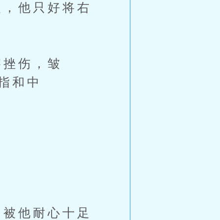
，他只好将右
挫伤，皱
指和中
。
被他耐心十足