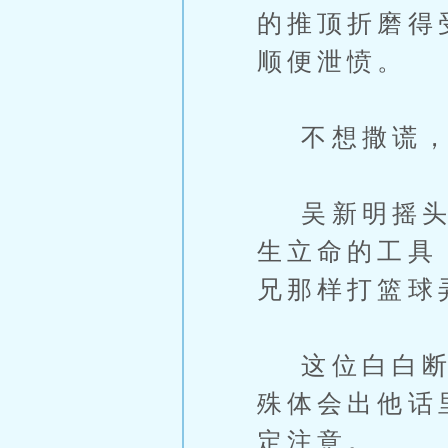
的推顶折磨得
顺便泄愤。
不想撒谎，
吴新明摇头：
生立命的工具
兄那样打篮球
这位白白断送
殊体会出他话
定注意。