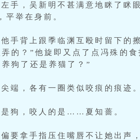
手，吴新明不甚满意地眯了眯眼
，平举在身前。
他手背上跟季临渊互殴时留下的擦
么弄的？”他旋即又点了点冯殊的食
？养狗了还是养猫了？”
尖端，各有一圈类似咬痕的痕迹
是狗，咬人的是……夏知蔷。
要拿手指压住嘴唇不让她出声，