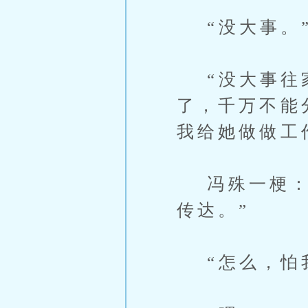
“没大事。
“没大事往家
了，千万不能
我给她做做工
冯殊一梗：“
传达。”
“怎么，怕我