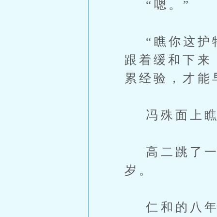
“嗯。”
“瞧你这护犊
跟着缓和下来
累经验，才能
冯殊面上瞧不
高二跳了一级
岁。
仁和的八年制