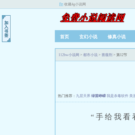
收藏4g小说网
首页
玄幻小说
修真小说
112bw小说网
>
都市小说
>
蔷薇刑
> 第12节
热门推荐：
九层天界
绿茵峥嵘
我是杀毒软件
美
“手给我看看