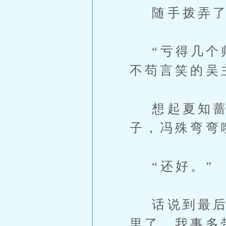
随手拨弄了
“亏得几个师
不苟言笑的吴
想起夏知蔷
子，冯殊弯弯
“还好。”
话说到最后，
里了。我事多