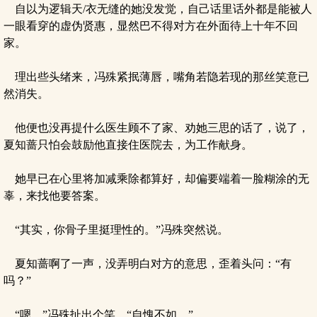
自以为逻辑天/衣无缝的她没发觉，自己话里话外都是能被人
一眼看穿的虚伪贤惠，显然巴不得对方在外面待上十年不回
家。
理出些头绪来，冯殊紧抿薄唇，嘴角若隐若现的那丝笑意已
然消失。
他便也没再提什么医生顾不了家、劝她三思的话了，说了，
夏知蔷只怕会鼓励他直接住医院去，为工作献身。
她早已在心里将加减乘除都算好，却偏要端着一脸糊涂的无
辜，来找他要答案。
“其实，你骨子里挺理性的。”冯殊突然说。
夏知蔷啊了一声，没弄明白对方的意思，歪着头问：“有
吗？”
“嗯，”冯殊扯出个笑，“自愧不如。”