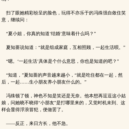
扫了眼她精彩纷呈的脸色，玩得不亦乐于的冯殊强自敛住笑
意，继续问：
“夏小姐，你真的知道‘结婚’意味着什么吗？”
夏知蔷说知道：“就是组成家庭，互相照顾，一起生活呗。”
“嗯。‘一起生活’具体是个什么意思，你也是知道的吧？”
“知道，”夏知蔷的声音越来越小，“就是吃住都在一起，然
后，一起……生小朋友养小朋友什么的。”
冯殊顿了顿，神色不知是笑还是无奈。他本想再逗逗这小姑
娘，问她晓不晓得“小朋友”是打哪里来的，又觉时机未到、这
样会显得浮浪冒犯，便做罢了。
——反正，来日方长，他不急。