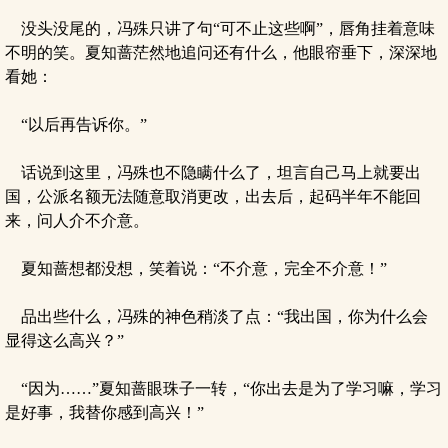
没头没尾的，冯殊只讲了句“可不止这些啊”，唇角挂着意味
不明的笑。夏知蔷茫然地追问还有什么，他眼帘垂下，深深地
看她：
“以后再告诉你。”
话说到这里，冯殊也不隐瞒什么了，坦言自己马上就要出
国，公派名额无法随意取消更改，出去后，起码半年不能回
来，问人介不介意。
夏知蔷想都没想，笑着说：“不介意，完全不介意！”
品出些什么，冯殊的神色稍淡了点：“我出国，你为什么会
显得这么高兴？”
“因为……”夏知蔷眼珠子一转，“你出去是为了学习嘛，学习
是好事，我替你感到高兴！”