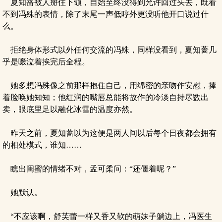
夏知蔷被人掰住下颌，自始至终没得到允许回过头去，既看
不到冯殊的表情，除了末尾一声低哼外更没听他开口说过什
么。
拒绝身体形式以外任何交流的冯殊，同样没看到，夏知蔷几
乎是啜泣着挨完后全程。
她多想冯殊像之前那样抱住自己，用绵密的亲吻作安慰，捧
着脸唤她知知；他红润的嘴唇总能将故作的冷淡自持尽数出
卖，眼底里足以融化冰雪的温度亦然。
昨天之前，夏知蔷以为这便是两人间以后每个日夜都会拥有
的相处模式，谁知……
瞧出闺蜜的情绪不对，孟可柔问：“还僵着呢？”
她默认。
“不应该啊，舒芙蕾一样又香又软的萌妹子躺边上，冯医生