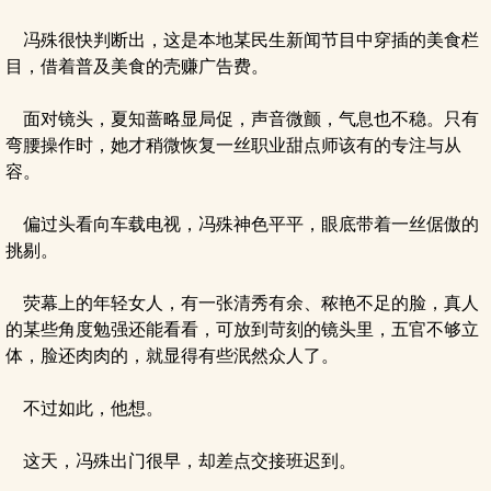
冯殊很快判断出，这是本地某民生新闻节目中穿插的美食栏
目，借着普及美食的壳赚广告费。
面对镜头，夏知蔷略显局促，声音微颤，气息也不稳。只有
弯腰操作时，她才稍微恢复一丝职业甜点师该有的专注与从
容。
偏过头看向车载电视，冯殊神色平平，眼底带着一丝倨傲的
挑剔。
荧幕上的年轻女人，有一张清秀有余、秾艳不足的脸，真人
的某些角度勉强还能看看，可放到苛刻的镜头里，五官不够立
体，脸还肉肉的，就显得有些泯然众人了。
不过如此，他想。
这天，冯殊出门很早，却差点交接班迟到。