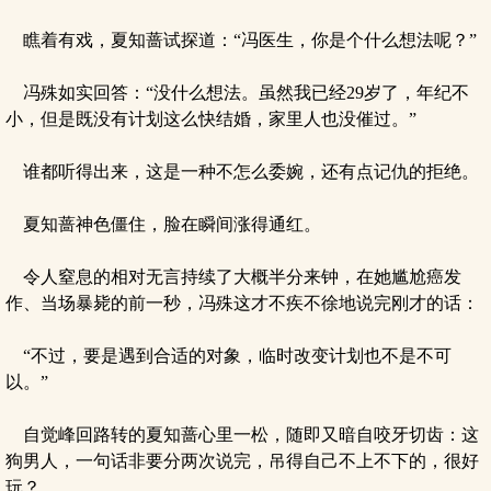
瞧着有戏，夏知蔷试探道：“冯医生，你是个什么想法呢？”
冯殊如实回答：“没什么想法。虽然我已经29岁了，年纪不
小，但是既没有计划这么快结婚，家里人也没催过。”
谁都听得出来，这是一种不怎么委婉，还有点记仇的拒绝。
夏知蔷神色僵住，脸在瞬间涨得通红。
令人窒息的相对无言持续了大概半分来钟，在她尴尬癌发
作、当场暴毙的前一秒，冯殊这才不疾不徐地说完刚才的话：
“不过，要是遇到合适的对象，临时改变计划也不是不可
以。”
自觉峰回路转的夏知蔷心里一松，随即又暗自咬牙切齿：这
狗男人，一句话非要分两次说完，吊得自己不上不下的，很好
玩？