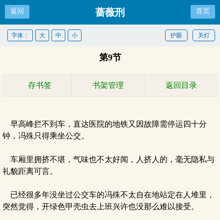
蔷薇刑
返回
首页
字体：
大
中
小
护眼
关灯
第9节
存书签
书架管理
返回目录
早高峰拦不到车，直达医院的地铁又因故障需停运四十分
钟，冯殊只得乘坐公交。
车厢里拥挤不堪，气味也不太好闻，人挤人的，毫无隐私与
礼貌距离可言。
已经很多年没坐过公交车的冯殊不太自在地站定在人堆里，
突然觉得，开绿色甲壳虫去上班兴许也没那么难以接受。