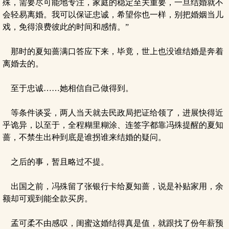
殊，需要尽可能地专注，家庭的稳定至关重要，一旦结婚就不
会轻易离婚。我可以保证忠诚，希望你也一样，别把婚姻当儿
戏，免得浪费彼此的时间和感情。”
那时的夏知蔷满口答应下来，毕竟，世上也没谁结婚是奔着
离婚去的。
至于忠诚……她相信自己做得到。
等条件谈妥，两人当天就去民政局把证给领了，进展快得近
乎诡异，以至于，全程糊里糊涂、连签字都靠冯殊提醒的夏知
蔷，不禁生出种到底是谁拐谁来结婚的疑问。
之后的事，暂且略过不提。
出国之前，冯殊留了张银行卡给夏知蔷，说是补贴家用，余
额却可观到能全款买房。
孟可柔不由感叹，闺蜜这婚结得真是值，就跟找了份年薪预