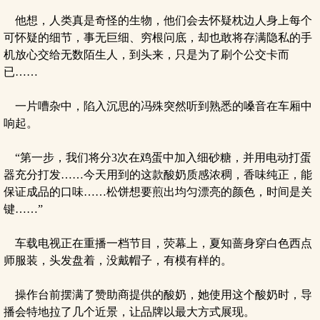
他想，人类真是奇怪的生物，他们会去怀疑枕边人身上每个
可怀疑的细节，事无巨细、穷根问底，却也敢将存满隐私的手
机放心交给无数陌生人，到头来，只是为了刷个公交卡而
已……
一片嘈杂中，陷入沉思的冯殊突然听到熟悉的嗓音在车厢中
响起。
“第一步，我们将分3次在鸡蛋中加入细砂糖，并用电动打蛋
器充分打发……今天用到的这款酸奶质感浓稠，香味纯正，能
保证成品的口味……松饼想要煎出均匀漂亮的颜色，时间是关
键……”
车载电视正在重播一档节目，荧幕上，夏知蔷身穿白色西点
师服装，头发盘着，没戴帽子，有模有样的。
操作台前摆满了赞助商提供的酸奶，她使用这个酸奶时，导
播会特地拉了几个近景，让品牌以最大方式展现。