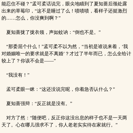
能忍住不碰？”孟可柔话说完，眼尖地瞄到了夏知蔷后颈处露
出来的草莓印，“这不是睡过了么！啧啧啧，看样子还挺激烈
的……怎么，你没爽到啊？”
夏知蔷拢了拢衣领，声如蚊讷：“倒也不是。”
“那委屈个什么！”孟可柔不以为然，“当初是谁说来着，‘我
对婚姻唯一的要求就是不离婚’？才过了半年而已，怎么全给计
较上了？你该不会是——”
“我没有！”
孟可柔眼一眯：“这还没说完呢，你着急否认什么？”
夏知蔷强辩：“反正就是没有。”
对方了然：“随便吧，反正你这没出息的样子也不是一天两
天了。心在哪儿强求不了，你人老老实实待在家就行。”