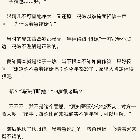
“长得也……好。”
眼睛几不可查地睁大，又还原，冯殊以拳掩面轻咳一声，
问：“为什么着急结婚？”
当时的夏知蔷25岁都没满，年轻得跟“恨嫁”一词完全不沾
边，冯殊不理解是正常的。
夏知蔷本就是脑子一热，当下根本不知如何作答，只好反
问：“难道你不急着结婚吗？你今年都29了，家里人肯定催得
狠吧……”
“都？”冯殊打断她：“29岁很老吗？”
“不不不，我不是这个意思。”夏知蔷慌兮兮地否认，对方一
脸大度：“没事，跟你比起来我确实不算年轻，可以理解。”
随后他扶了扶眼镜，没着急说别的，唇角维扬，心情看起来
挺不错的。